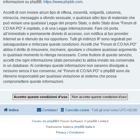
informazioni su phpBB:
https://www.phpbb.com
.
Accetti di non inviare alcun tipo di offesa, oscenità, volgarità, calunnia,
minaccia, messaggio a sfondo sessuale, o qualsiasi altro tipo di materiale che
può violare una qualsiasi Legge del proprio Stato, o dello Stato dove “Forum di
CO.NA.PO” è ospitato, o di una Legge internazionale. Fare ciò porta
all’immediato e permanente divieto di accesso, con notifica al tuo provider
Internet se è ritenuto da noi opportuno. Tutti gli indirizzi IP sono registrati per
salvaguardare e rinforzare queste condizioni. Accetti che “Forum di CO.NA.PO”
abbia il diritto di rimuovere, riscrivere, spostare o chiudere qualsiasi argomento
in qualsiasi momento lo ritenga necessario. Come fruitore di questo servizio,
accetti che ogni informazione (dato personale) tu abbia inviato sia conservata
in un database. Al contempo queste informazioni non saranno divulgate a
nessuno senza il tuo consenso, né “Forum di CO.NA.PO” o phpBB sono da
ritenersi responsabili per qualsiasi violazione al sistema che possa
compromettere queste informazioni.
Indice
Contattaci
Cancella cookie
Tutti gli orari sono
UTC+02:00
Creato da
phpBB
® Forum Software © phpBB Limited
Traduzione Italiana
phpBB-Italia.it
Privacy
|
Condizioni