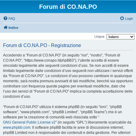
Forum di CO.NA.PO
FAQ
Login
Indice
Lingua:
Forum di CO.NA.PO - Registrazione
Accedendo a “Forum di CO.NA.PO” (in seguito “noi”, “nostro”, “Forum di
CO.NA.PO”, “https://www.conapo.it/phpBB3”), l’utente accetta di essere
vincolato legalmente alle seguenti condizioni d’uso. Se non accetti di essere
limitato legalmente dalle condizioni d’uso seguenti non utilizzare i servizi offerti
da “Forum di CO.NA.PO”. Le condizioni d’uso possono cambiare in qualunque
momento, sarà nostra premura avvisarti di tali modifiche, benché sia opportuno
controllare con frequenza queste pagine per eventuali modifiche, dato che
l’uso dei servizi di “Forum di CO.NA.PO” implica la completa accettazione delle
condizioni d’uso.
“Forum di CO.NA.PO” utilizza il sistema phpBB (in seguito “loro”, “phpBB
software”, “www.phpbb.com”, “phpBB Limited”, “phpBB Teams”) che è un
software per la creazione di comunità web rilasciata sotto “
GNU General Public License v2
” (in seguito “GPL”) liberamente scaricabile da
www.phpbb.com
. Il software phpBB facilita le aree di discussione internet;
phpBB Limited non è responsabile dei contenuti e della gestione. Per ulteriori