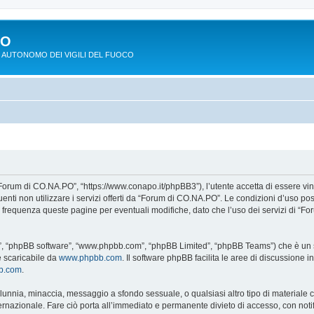
PO
 AUTONOMO DEI VIGILI DEL FUOCO
Forum di CO.NA.PO”, “https://www.conapo.it/phpBB3”), l’utente accetta di essere vi
eguenti non utilizzare i servizi offerti da “Forum di CO.NA.PO”. Le condizioni d’u
on frequenza queste pagine per eventuali modifiche, dato che l’uso dei servizi di “
o”, “phpBB software”, “www.phpbb.com”, “phpBB Limited”, “phpBB Teams”) che è un so
e scaricabile da
www.phpbb.com
. Il software phpBB facilita le aree di discussione
bb.com
.
 calunnia, minaccia, messaggio a sfondo sessuale, o qualsiasi altro tipo di materiale
azionale. Fare ciò porta all’immediato e permanente divieto di accesso, con notific