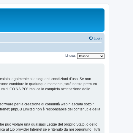
Login
Lingua:
ncolato legalmente alle seguenti condizioni d’uso. Se non
so possono cambiare in qualunque momento, sarà nostra premura
Forum di CO.NA.PO” implica la completa accettazione delle
ftware per la creazione di comunità web rilasciata sotto “
 internet; phpBB Limited non è responsabile dei contenuti e della
 che può violare una qualsiasi Legge del proprio Stato, o dello
a al tuo provider Internet se è ritenuto da noi opportuno. Tutti