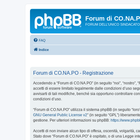
Forum di CO.NA.
FORUM DELL'UNICO SINDACATO
FAQ
Indice
Forum di CO.NA.PO - Registrazione
Accedendo a “Forum di CO.NA.PO” (in seguito “noi”, “nostro”, “
accetti di essere limitato legalmente dalle condizioni d’uso s
avvisarti di tali modifiche, benché sia opportuno controllare c
condizioni d’uso.
“Forum di CO.NA.PO” utilizza il sistema phpBB (in seguito “lor
GNU General Public License v2
” (in seguito “GPL”) liberament
gestione. Per ulteriori informazioni su phpBB:
https://www.php
Accetti di non inviare alcun tipo di offesa, oscenità, volgarità,
Stato dove “Forum di CO.NA.PO” è ospitato, o di una Legge intern