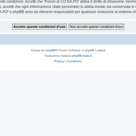
ueste condizioni. Accetti che “Forum di CO.NA.PO” abbia il diritto di rimuovere, risc
o, accetti che ogni informazione (dato personale) tu abbia inviato sia conservata 
.PO” o phpBB sono da ritenersi responsabili per qualsiasi violazione al sistema 
Creato da
phpBB
® Forum Software © phpBB Limited
Traduzione Italiana
phpBB-Italia.it
Privacy
|
Condizioni