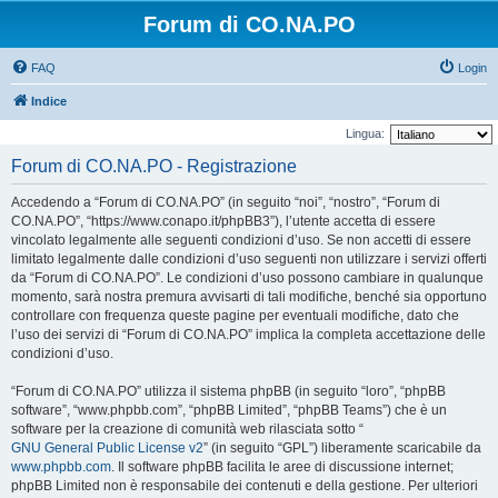
Forum di CO.NA.PO
FAQ
Login
Indice
Lingua:
Forum di CO.NA.PO - Registrazione
Accedendo a “Forum di CO.NA.PO” (in seguito “noi”, “nostro”, “Forum di
CO.NA.PO”, “https://www.conapo.it/phpBB3”), l’utente accetta di essere
vincolato legalmente alle seguenti condizioni d’uso. Se non accetti di essere
limitato legalmente dalle condizioni d’uso seguenti non utilizzare i servizi offerti
da “Forum di CO.NA.PO”. Le condizioni d’uso possono cambiare in qualunque
momento, sarà nostra premura avvisarti di tali modifiche, benché sia opportuno
controllare con frequenza queste pagine per eventuali modifiche, dato che
l’uso dei servizi di “Forum di CO.NA.PO” implica la completa accettazione delle
condizioni d’uso.
“Forum di CO.NA.PO” utilizza il sistema phpBB (in seguito “loro”, “phpBB
software”, “www.phpbb.com”, “phpBB Limited”, “phpBB Teams”) che è un
software per la creazione di comunità web rilasciata sotto “
GNU General Public License v2
” (in seguito “GPL”) liberamente scaricabile da
www.phpbb.com
. Il software phpBB facilita le aree di discussione internet;
phpBB Limited non è responsabile dei contenuti e della gestione. Per ulteriori