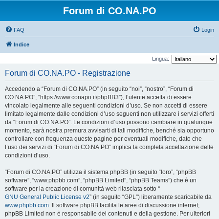
Forum di CO.NA.PO
FAQ
Login
Indice
Lingua:
Forum di CO.NA.PO - Registrazione
Accedendo a “Forum di CO.NA.PO” (in seguito “noi”, “nostro”, “Forum di
CO.NA.PO”, “https://www.conapo.it/phpBB3”), l’utente accetta di essere
vincolato legalmente alle seguenti condizioni d’uso. Se non accetti di essere
limitato legalmente dalle condizioni d’uso seguenti non utilizzare i servizi offerti
da “Forum di CO.NA.PO”. Le condizioni d’uso possono cambiare in qualunque
momento, sarà nostra premura avvisarti di tali modifiche, benché sia opportuno
controllare con frequenza queste pagine per eventuali modifiche, dato che
l’uso dei servizi di “Forum di CO.NA.PO” implica la completa accettazione delle
condizioni d’uso.
“Forum di CO.NA.PO” utilizza il sistema phpBB (in seguito “loro”, “phpBB
software”, “www.phpbb.com”, “phpBB Limited”, “phpBB Teams”) che è un
software per la creazione di comunità web rilasciata sotto “
GNU General Public License v2
” (in seguito “GPL”) liberamente scaricabile da
www.phpbb.com
. Il software phpBB facilita le aree di discussione internet;
phpBB Limited non è responsabile dei contenuti e della gestione. Per ulteriori