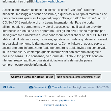
informazioni su phpBB:
https://www.phpbb.com
.
Accetti di non inviare alcun tipo di offesa, oscenità, volgarità, calunnia,
minaccia, messaggio a sfondo sessuale, o qualsiasi altro tipo di materiale che
può violare una qualsiasi Legge del proprio Stato, o dello Stato dove “Forum di
CO.NA.PO” è ospitato, o di una Legge internazionale. Fare ciò porta
all’immediato e permanente divieto di accesso, con notifica al tuo provider
Internet se è ritenuto da noi opportuno. Tutti gli indirizzi IP sono registrati per
salvaguardare e rinforzare queste condizioni. Accetti che “Forum di CO.NA.PO”
abbia il diritto di rimuovere, riscrivere, spostare o chiudere qualsiasi argomento
in qualsiasi momento lo ritenga necessario. Come fruitore di questo servizio,
accetti che ogni informazione (dato personale) tu abbia inviato sia conservata
in un database. Al contempo queste informazioni non saranno divulgate a
nessuno senza il tuo consenso, né “Forum di CO.NA.PO” o phpBB sono da
ritenersi responsabili per qualsiasi violazione al sistema che possa
compromettere queste informazioni.
Indice
Contattaci
Cancella cookie
Tutti gli orari sono
UTC+02:00
Creato da
phpBB
® Forum Software © phpBB Limited
Traduzione Italiana
phpBB-Italia.it
Privacy
|
Condizioni