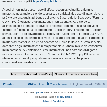
informazioni su phpBB:
https://www.phpbb.com
.
Accetti di non inviare alcun tipo di offesa, oscenità, volgarità, calunnia,
minaccia, messaggio a sfondo sessuale, o qualsiasi altro tipo di materiale che
può violare una qualsiasi Legge del proprio Stato, o dello Stato dove “Forum di
CO.NA.PO” è ospitato, o di una Legge internazionale. Fare ciò porta
all’immediato e permanente divieto di accesso, con notifica al tuo provider
Internet se è ritenuto da noi opportuno. Tutti gli indirizzi IP sono registrati per
salvaguardare e rinforzare queste condizioni. Accetti che “Forum di CO.NA.PO”
abbia il diritto di rimuovere, riscrivere, spostare o chiudere qualsiasi argomento
in qualsiasi momento lo ritenga necessario. Come fruitore di questo servizio,
accetti che ogni informazione (dato personale) tu abbia inviato sia conservata
in un database. Al contempo queste informazioni non saranno divulgate a
nessuno senza il tuo consenso, né “Forum di CO.NA.PO” o phpBB sono da
ritenersi responsabili per qualsiasi violazione al sistema che possa
compromettere queste informazioni.
Indice
Contattaci
Cancella cookie
Tutti gli orari sono
UTC+02:00
Creato da
phpBB
® Forum Software © phpBB Limited
Traduzione Italiana
phpBB-Italia.it
Privacy
|
Condizioni