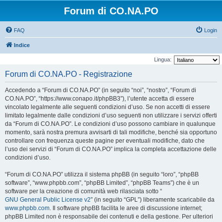
Forum di CO.NA.PO
FAQ
Login
Indice
Lingua:
Forum di CO.NA.PO - Registrazione
Accedendo a “Forum di CO.NA.PO” (in seguito “noi”, “nostro”, “Forum di
CO.NA.PO”, “https://www.conapo.it/phpBB3”), l’utente accetta di essere
vincolato legalmente alle seguenti condizioni d’uso. Se non accetti di essere
limitato legalmente dalle condizioni d’uso seguenti non utilizzare i servizi offerti
da “Forum di CO.NA.PO”. Le condizioni d’uso possono cambiare in qualunque
momento, sarà nostra premura avvisarti di tali modifiche, benché sia opportuno
controllare con frequenza queste pagine per eventuali modifiche, dato che
l’uso dei servizi di “Forum di CO.NA.PO” implica la completa accettazione delle
condizioni d’uso.
“Forum di CO.NA.PO” utilizza il sistema phpBB (in seguito “loro”, “phpBB
software”, “www.phpbb.com”, “phpBB Limited”, “phpBB Teams”) che è un
software per la creazione di comunità web rilasciata sotto “
GNU General Public License v2
” (in seguito “GPL”) liberamente scaricabile da
www.phpbb.com
. Il software phpBB facilita le aree di discussione internet;
phpBB Limited non è responsabile dei contenuti e della gestione. Per ulteriori