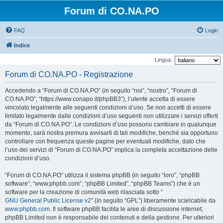
Forum di CO.NA.PO
FAQ
Login
Indice
Lingua:
Forum di CO.NA.PO - Registrazione
Accedendo a “Forum di CO.NA.PO” (in seguito “noi”, “nostro”, “Forum di
CO.NA.PO”, “https://www.conapo.it/phpBB3”), l’utente accetta di essere
vincolato legalmente alle seguenti condizioni d’uso. Se non accetti di essere
limitato legalmente dalle condizioni d’uso seguenti non utilizzare i servizi offerti
da “Forum di CO.NA.PO”. Le condizioni d’uso possono cambiare in qualunque
momento, sarà nostra premura avvisarti di tali modifiche, benché sia opportuno
controllare con frequenza queste pagine per eventuali modifiche, dato che
l’uso dei servizi di “Forum di CO.NA.PO” implica la completa accettazione delle
condizioni d’uso.
“Forum di CO.NA.PO” utilizza il sistema phpBB (in seguito “loro”, “phpBB
software”, “www.phpbb.com”, “phpBB Limited”, “phpBB Teams”) che è un
software per la creazione di comunità web rilasciata sotto “
GNU General Public License v2
” (in seguito “GPL”) liberamente scaricabile da
www.phpbb.com
. Il software phpBB facilita le aree di discussione internet;
phpBB Limited non è responsabile dei contenuti e della gestione. Per ulteriori