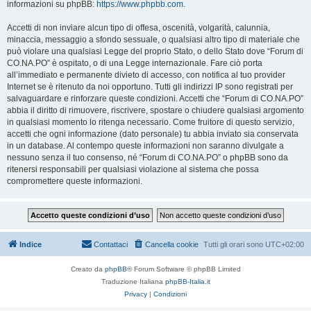
informazioni su phpBB:
https://www.phpbb.com
.
Accetti di non inviare alcun tipo di offesa, oscenità, volgarità, calunnia,
minaccia, messaggio a sfondo sessuale, o qualsiasi altro tipo di materiale che
può violare una qualsiasi Legge del proprio Stato, o dello Stato dove “Forum di
CO.NA.PO” è ospitato, o di una Legge internazionale. Fare ciò porta
all’immediato e permanente divieto di accesso, con notifica al tuo provider
Internet se è ritenuto da noi opportuno. Tutti gli indirizzi IP sono registrati per
salvaguardare e rinforzare queste condizioni. Accetti che “Forum di CO.NA.PO”
abbia il diritto di rimuovere, riscrivere, spostare o chiudere qualsiasi argomento
in qualsiasi momento lo ritenga necessario. Come fruitore di questo servizio,
accetti che ogni informazione (dato personale) tu abbia inviato sia conservata
in un database. Al contempo queste informazioni non saranno divulgate a
nessuno senza il tuo consenso, né “Forum di CO.NA.PO” o phpBB sono da
ritenersi responsabili per qualsiasi violazione al sistema che possa
compromettere queste informazioni.
Indice
Contattaci
Cancella cookie
Tutti gli orari sono
UTC+02:00
Creato da
phpBB
® Forum Software © phpBB Limited
Traduzione Italiana
phpBB-Italia.it
Privacy
|
Condizioni