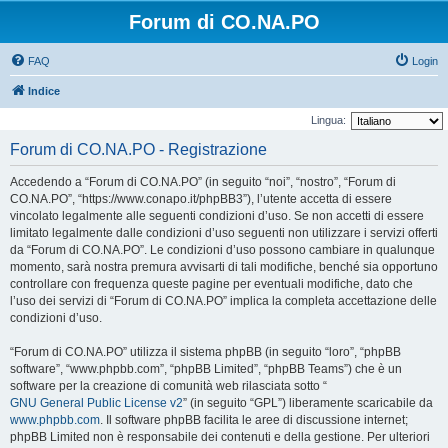
Forum di CO.NA.PO
FAQ
Login
Indice
Lingua:
Forum di CO.NA.PO - Registrazione
Accedendo a “Forum di CO.NA.PO” (in seguito “noi”, “nostro”, “Forum di
CO.NA.PO”, “https://www.conapo.it/phpBB3”), l’utente accetta di essere
vincolato legalmente alle seguenti condizioni d’uso. Se non accetti di essere
limitato legalmente dalle condizioni d’uso seguenti non utilizzare i servizi offerti
da “Forum di CO.NA.PO”. Le condizioni d’uso possono cambiare in qualunque
momento, sarà nostra premura avvisarti di tali modifiche, benché sia opportuno
controllare con frequenza queste pagine per eventuali modifiche, dato che
l’uso dei servizi di “Forum di CO.NA.PO” implica la completa accettazione delle
condizioni d’uso.
“Forum di CO.NA.PO” utilizza il sistema phpBB (in seguito “loro”, “phpBB
software”, “www.phpbb.com”, “phpBB Limited”, “phpBB Teams”) che è un
software per la creazione di comunità web rilasciata sotto “
GNU General Public License v2
” (in seguito “GPL”) liberamente scaricabile da
www.phpbb.com
. Il software phpBB facilita le aree di discussione internet;
phpBB Limited non è responsabile dei contenuti e della gestione. Per ulteriori