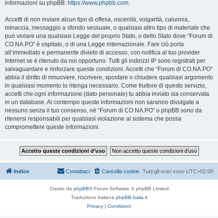
informazioni su phpBB:
https://www.phpbb.com
.
Accetti di non inviare alcun tipo di offesa, oscenità, volgarità, calunnia,
minaccia, messaggio a sfondo sessuale, o qualsiasi altro tipo di materiale che
può violare una qualsiasi Legge del proprio Stato, o dello Stato dove “Forum di
CO.NA.PO” è ospitato, o di una Legge internazionale. Fare ciò porta
all’immediato e permanente divieto di accesso, con notifica al tuo provider
Internet se è ritenuto da noi opportuno. Tutti gli indirizzi IP sono registrati per
salvaguardare e rinforzare queste condizioni. Accetti che “Forum di CO.NA.PO”
abbia il diritto di rimuovere, riscrivere, spostare o chiudere qualsiasi argomento
in qualsiasi momento lo ritenga necessario. Come fruitore di questo servizio,
accetti che ogni informazione (dato personale) tu abbia inviato sia conservata
in un database. Al contempo queste informazioni non saranno divulgate a
nessuno senza il tuo consenso, né “Forum di CO.NA.PO” o phpBB sono da
ritenersi responsabili per qualsiasi violazione al sistema che possa
compromettere queste informazioni.
Indice
Contattaci
Cancella cookie
Tutti gli orari sono
UTC+02:00
Creato da
phpBB
® Forum Software © phpBB Limited
Traduzione Italiana
phpBB-Italia.it
Privacy
|
Condizioni