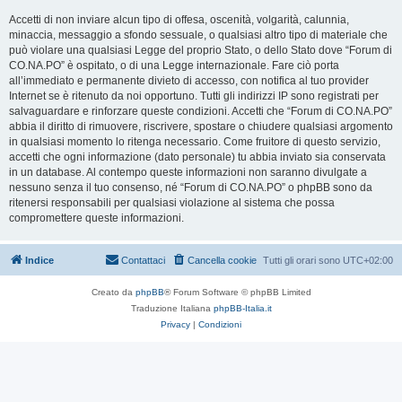
Accetti di non inviare alcun tipo di offesa, oscenità, volgarità, calunnia,
minaccia, messaggio a sfondo sessuale, o qualsiasi altro tipo di materiale che
può violare una qualsiasi Legge del proprio Stato, o dello Stato dove “Forum di
CO.NA.PO” è ospitato, o di una Legge internazionale. Fare ciò porta
all’immediato e permanente divieto di accesso, con notifica al tuo provider
Internet se è ritenuto da noi opportuno. Tutti gli indirizzi IP sono registrati per
salvaguardare e rinforzare queste condizioni. Accetti che “Forum di CO.NA.PO”
abbia il diritto di rimuovere, riscrivere, spostare o chiudere qualsiasi argomento
in qualsiasi momento lo ritenga necessario. Come fruitore di questo servizio,
accetti che ogni informazione (dato personale) tu abbia inviato sia conservata
in un database. Al contempo queste informazioni non saranno divulgate a
nessuno senza il tuo consenso, né “Forum di CO.NA.PO” o phpBB sono da
ritenersi responsabili per qualsiasi violazione al sistema che possa
compromettere queste informazioni.
Indice
Contattaci
Cancella cookie
Tutti gli orari sono
UTC+02:00
Creato da
phpBB
® Forum Software © phpBB Limited
Traduzione Italiana
phpBB-Italia.it
Privacy
|
Condizioni