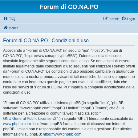
Forum di CO.NA.PO
FAQ
Iscriviti
Login
Indice
Forum di CO.NA.PO - Condizioni d’uso
Accedendo a “Forum di CO.NA.PO” (in seguito “noi”, “nostro”, “Forum di
CO.NA.PO”, “https://www.conapo.it/phpBB3”), l’utente accetta di essere
vincolato legalmente alle seguenti condizioni d’uso. Se non accetti di essere
limitato legalmente dalle condizioni d’uso seguenti non utilizzare i servizi offerti
da “Forum di CO.NA.PO”. Le condizioni d’uso possono cambiare in qualunque
momento, sarà nostra premura avvisarti di tali modifiche, benché sia opportuno
controllare con frequenza queste pagine per eventuali modifiche, dato che
l’uso dei servizi di “Forum di CO.NA.PO” implica la completa accettazione delle
condizioni d’uso.
“Forum di CO.NA.PO” utilizza il sistema phpBB (in seguito “loro”, “phpBB
software”, “www.phpbb.com”, “phpBB Limited”, “phpBB Teams”) che è un
software per la creazione di comunità web rilasciata sotto “
GNU General Public License v2
” (in seguito “GPL”) liberamente scaricabile da
www.phpbb.com
. Il software phpBB facilita le aree di discussione internet;
phpBB Limited non è responsabile dei contenuti e della gestione. Per ulteriori
informazioni su phpBB:
https://www.phpbb.com
.