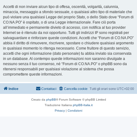
Accetti di non inviare alcun tipo di offesa, oscenità, volgarità, calunnia,
minaccia, messaggio a sfondo sessuale, o qualsiasi altro tipo di materiale che
può violare una qualsiasi Legge del proprio Stato, o dello Stato dove “Forum di
CO.NA.PO” è ospitato, o di una Legge internazionale. Fare ciò porta
all’immediato e permanente divieto di accesso, con notifica al tuo provider
Internet se è ritenuto da noi opportuno. Tutti gli indirizzi IP sono registrati per
salvaguardare e rinforzare queste condizioni. Accetti che “Forum di CO.NA.PO”
abbia il diritto di rimuovere, riscrivere, spostare o chiudere qualsiasi argomento
in qualsiasi momento lo ritenga necessario. Come fruitore di questo servizio,
accetti che ogni informazione (dato personale) tu abbia inviato sia conservata
in un database. Al contempo queste informazioni non saranno divulgate a
nessuno senza il tuo consenso, né “Forum di CO.NA.PO” o phpBB sono da
ritenersi responsabili per qualsiasi violazione al sistema che possa
compromettere queste informazioni.
Indice
Contattaci
Cancella cookie
Tutti gli orari sono
UTC+02:00
Creato da
phpBB
® Forum Software © phpBB Limited
Traduzione Italiana
phpBB-Italia.it
Privacy
|
Condizioni