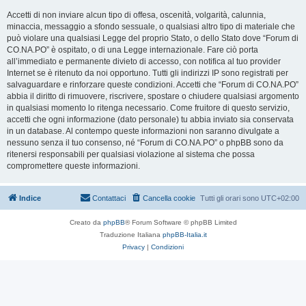
Accetti di non inviare alcun tipo di offesa, oscenità, volgarità, calunnia,
minaccia, messaggio a sfondo sessuale, o qualsiasi altro tipo di materiale che
può violare una qualsiasi Legge del proprio Stato, o dello Stato dove “Forum di
CO.NA.PO” è ospitato, o di una Legge internazionale. Fare ciò porta
all’immediato e permanente divieto di accesso, con notifica al tuo provider
Internet se è ritenuto da noi opportuno. Tutti gli indirizzi IP sono registrati per
salvaguardare e rinforzare queste condizioni. Accetti che “Forum di CO.NA.PO”
abbia il diritto di rimuovere, riscrivere, spostare o chiudere qualsiasi argomento
in qualsiasi momento lo ritenga necessario. Come fruitore di questo servizio,
accetti che ogni informazione (dato personale) tu abbia inviato sia conservata
in un database. Al contempo queste informazioni non saranno divulgate a
nessuno senza il tuo consenso, né “Forum di CO.NA.PO” o phpBB sono da
ritenersi responsabili per qualsiasi violazione al sistema che possa
compromettere queste informazioni.
Indice
Contattaci
Cancella cookie
Tutti gli orari sono
UTC+02:00
Creato da
phpBB
® Forum Software © phpBB Limited
Traduzione Italiana
phpBB-Italia.it
Privacy
|
Condizioni