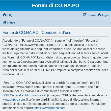
Forum di CO.NA.PO
FAQ
Iscriviti
Login
Indice
Forum di CO.NA.PO - Condizioni d’uso
Accedendo a “Forum di CO.NA.PO” (in seguito “noi”, “nostro”, “Forum di
CO.NA.PO”, “https://www.conapo.it/phpBB3”), l’utente accetta di essere
vincolato legalmente alle seguenti condizioni d’uso. Se non accetti di essere
limitato legalmente dalle condizioni d’uso seguenti non utilizzare i servizi offerti
da “Forum di CO.NA.PO”. Le condizioni d’uso possono cambiare in qualunque
momento, sarà nostra premura avvisarti di tali modifiche, benché sia opportuno
controllare con frequenza queste pagine per eventuali modifiche, dato che
l’uso dei servizi di “Forum di CO.NA.PO” implica la completa accettazione delle
condizioni d’uso.
“Forum di CO.NA.PO” utilizza il sistema phpBB (in seguito “loro”, “phpBB
software”, “www.phpbb.com”, “phpBB Limited”, “phpBB Teams”) che è un
software per la creazione di comunità web rilasciata sotto “
GNU General Public License v2
” (in seguito “GPL”) liberamente scaricabile da
www.phpbb.com
. Il software phpBB facilita le aree di discussione internet;
phpBB Limited non è responsabile dei contenuti e della gestione. Per ulteriori
informazioni su phpBB:
https://www.phpbb.com
.