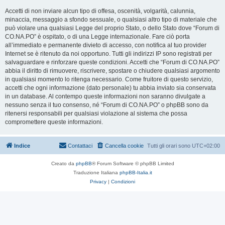
Accetti di non inviare alcun tipo di offesa, oscenità, volgarità, calunnia,
minaccia, messaggio a sfondo sessuale, o qualsiasi altro tipo di materiale che
può violare una qualsiasi Legge del proprio Stato, o dello Stato dove “Forum di
CO.NA.PO” è ospitato, o di una Legge internazionale. Fare ciò porta
all’immediato e permanente divieto di accesso, con notifica al tuo provider
Internet se è ritenuto da noi opportuno. Tutti gli indirizzi IP sono registrati per
salvaguardare e rinforzare queste condizioni. Accetti che “Forum di CO.NA.PO”
abbia il diritto di rimuovere, riscrivere, spostare o chiudere qualsiasi argomento
in qualsiasi momento lo ritenga necessario. Come fruitore di questo servizio,
accetti che ogni informazione (dato personale) tu abbia inviato sia conservata
in un database. Al contempo queste informazioni non saranno divulgate a
nessuno senza il tuo consenso, né “Forum di CO.NA.PO” o phpBB sono da
ritenersi responsabili per qualsiasi violazione al sistema che possa
compromettere queste informazioni.
Indice
Contattaci
Cancella cookie
Tutti gli orari sono
UTC+02:00
Creato da
phpBB
® Forum Software © phpBB Limited
Traduzione Italiana
phpBB-Italia.it
Privacy
|
Condizioni