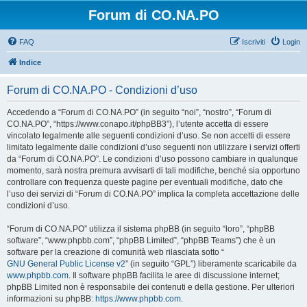
Forum di CO.NA.PO
FAQ
Iscriviti
Login
Indice
Forum di CO.NA.PO - Condizioni d’uso
Accedendo a “Forum di CO.NA.PO” (in seguito “noi”, “nostro”, “Forum di
CO.NA.PO”, “https://www.conapo.it/phpBB3”), l’utente accetta di essere
vincolato legalmente alle seguenti condizioni d’uso. Se non accetti di essere
limitato legalmente dalle condizioni d’uso seguenti non utilizzare i servizi offerti
da “Forum di CO.NA.PO”. Le condizioni d’uso possono cambiare in qualunque
momento, sarà nostra premura avvisarti di tali modifiche, benché sia opportuno
controllare con frequenza queste pagine per eventuali modifiche, dato che
l’uso dei servizi di “Forum di CO.NA.PO” implica la completa accettazione delle
condizioni d’uso.
“Forum di CO.NA.PO” utilizza il sistema phpBB (in seguito “loro”, “phpBB
software”, “www.phpbb.com”, “phpBB Limited”, “phpBB Teams”) che è un
software per la creazione di comunità web rilasciata sotto “
GNU General Public License v2
” (in seguito “GPL”) liberamente scaricabile da
www.phpbb.com
. Il software phpBB facilita le aree di discussione internet;
phpBB Limited non è responsabile dei contenuti e della gestione. Per ulteriori
informazioni su phpBB:
https://www.phpbb.com
.