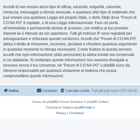
Accetti di non inviare alcun tipo di offesa, oscenità, volgarità, calunnia,
minaccia, messaggio a sfondo sessuale, o qualsiasi altro tipo di materiale che
può violare una qualsiasi Legge del proprio Stato, o dello Stato dove “Forum di
CO.NA.PO” è ospitato, o di una Legge internazionale. Fare ciò porta
all’immediato e permanente divieto di accesso, con notifica al tuo provider
Internet se è ritenuto da noi opportuno. Tutti gli indirizzi IP sono registrati per
salvaguardare e rinforzare queste condizioni. Accetti che “Forum di CO.NA.PO”
abbia il diritto di rimuovere, riscrivere, spostare o chiudere qualsiasi argomento
in qualsiasi momento lo ritenga necessario. Come fruitore di questo servizio,
accetti che ogni informazione (dato personale) tu abbia inviato sia conservata
in un database. Al contempo queste informazioni non saranno divulgate a
nessuno senza il tuo consenso, né “Forum di CO.NA.PO” o phpBB sono da
ritenersi responsabili per qualsiasi violazione al sistema che possa
compromettere queste informazioni.
Indice
Contattaci
Cancella cookie
Tutti gli orari sono
UTC+02:00
Creato da
phpBB
® Forum Software © phpBB Limited
Traduzione Italiana
phpBB-Italia.it
Privacy
|
Condizioni