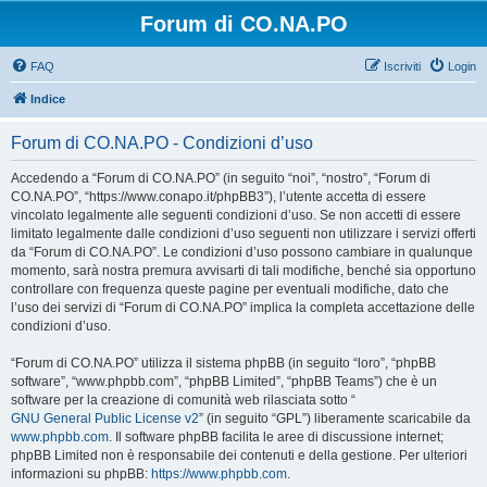
Forum di CO.NA.PO
FAQ
Iscriviti
Login
Indice
Forum di CO.NA.PO - Condizioni d’uso
Accedendo a “Forum di CO.NA.PO” (in seguito “noi”, “nostro”, “Forum di
CO.NA.PO”, “https://www.conapo.it/phpBB3”), l’utente accetta di essere
vincolato legalmente alle seguenti condizioni d’uso. Se non accetti di essere
limitato legalmente dalle condizioni d’uso seguenti non utilizzare i servizi offerti
da “Forum di CO.NA.PO”. Le condizioni d’uso possono cambiare in qualunque
momento, sarà nostra premura avvisarti di tali modifiche, benché sia opportuno
controllare con frequenza queste pagine per eventuali modifiche, dato che
l’uso dei servizi di “Forum di CO.NA.PO” implica la completa accettazione delle
condizioni d’uso.
“Forum di CO.NA.PO” utilizza il sistema phpBB (in seguito “loro”, “phpBB
software”, “www.phpbb.com”, “phpBB Limited”, “phpBB Teams”) che è un
software per la creazione di comunità web rilasciata sotto “
GNU General Public License v2
” (in seguito “GPL”) liberamente scaricabile da
www.phpbb.com
. Il software phpBB facilita le aree di discussione internet;
phpBB Limited non è responsabile dei contenuti e della gestione. Per ulteriori
informazioni su phpBB:
https://www.phpbb.com
.