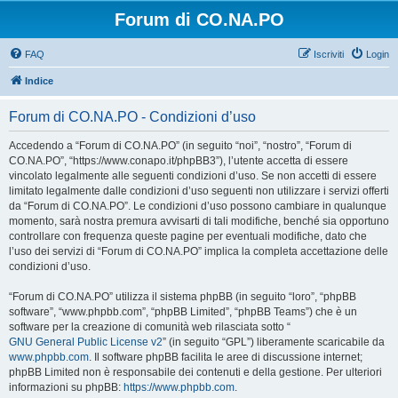
Forum di CO.NA.PO
FAQ
Iscriviti
Login
Indice
Forum di CO.NA.PO - Condizioni d’uso
Accedendo a “Forum di CO.NA.PO” (in seguito “noi”, “nostro”, “Forum di
CO.NA.PO”, “https://www.conapo.it/phpBB3”), l’utente accetta di essere
vincolato legalmente alle seguenti condizioni d’uso. Se non accetti di essere
limitato legalmente dalle condizioni d’uso seguenti non utilizzare i servizi offerti
da “Forum di CO.NA.PO”. Le condizioni d’uso possono cambiare in qualunque
momento, sarà nostra premura avvisarti di tali modifiche, benché sia opportuno
controllare con frequenza queste pagine per eventuali modifiche, dato che
l’uso dei servizi di “Forum di CO.NA.PO” implica la completa accettazione delle
condizioni d’uso.
“Forum di CO.NA.PO” utilizza il sistema phpBB (in seguito “loro”, “phpBB
software”, “www.phpbb.com”, “phpBB Limited”, “phpBB Teams”) che è un
software per la creazione di comunità web rilasciata sotto “
GNU General Public License v2
” (in seguito “GPL”) liberamente scaricabile da
www.phpbb.com
. Il software phpBB facilita le aree di discussione internet;
phpBB Limited non è responsabile dei contenuti e della gestione. Per ulteriori
informazioni su phpBB:
https://www.phpbb.com
.