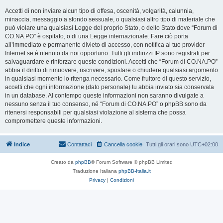
Accetti di non inviare alcun tipo di offesa, oscenità, volgarità, calunnia,
minaccia, messaggio a sfondo sessuale, o qualsiasi altro tipo di materiale che
può violare una qualsiasi Legge del proprio Stato, o dello Stato dove “Forum di
CO.NA.PO” è ospitato, o di una Legge internazionale. Fare ciò porta
all’immediato e permanente divieto di accesso, con notifica al tuo provider
Internet se è ritenuto da noi opportuno. Tutti gli indirizzi IP sono registrati per
salvaguardare e rinforzare queste condizioni. Accetti che “Forum di CO.NA.PO”
abbia il diritto di rimuovere, riscrivere, spostare o chiudere qualsiasi argomento
in qualsiasi momento lo ritenga necessario. Come fruitore di questo servizio,
accetti che ogni informazione (dato personale) tu abbia inviato sia conservata
in un database. Al contempo queste informazioni non saranno divulgate a
nessuno senza il tuo consenso, né “Forum di CO.NA.PO” o phpBB sono da
ritenersi responsabili per qualsiasi violazione al sistema che possa
compromettere queste informazioni.
Indice
Contattaci
Cancella cookie
Tutti gli orari sono
UTC+02:00
Creato da
phpBB
® Forum Software © phpBB Limited
Traduzione Italiana
phpBB-Italia.it
Privacy
|
Condizioni