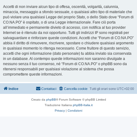
Accetti di non inviare alcun tipo di offesa, oscenità, volgarità, calunnia,
minaccia, messaggio a sfondo sessuale, o qualsiasi altro tipo di materiale che
può violare una qualsiasi Legge del proprio Stato, o dello Stato dove “Forum di
CO.NA.PO” è ospitato, o di una Legge internazionale. Fare ciò porta
all’immediato e permanente divieto di accesso, con notifica al tuo provider
Internet se è ritenuto da noi opportuno. Tutti gli indirizzi IP sono registrati per
salvaguardare e rinforzare queste condizioni. Accetti che “Forum di CO.NA.PO”
abbia il diritto di rimuovere, riscrivere, spostare o chiudere qualsiasi argomento
in qualsiasi momento lo ritenga necessario. Come fruitore di questo servizio,
accetti che ogni informazione (dato personale) tu abbia inviato sia conservata
in un database. Al contempo queste informazioni non saranno divulgate a
nessuno senza il tuo consenso, né “Forum di CO.NA.PO” o phpBB sono da
ritenersi responsabili per qualsiasi violazione al sistema che possa
compromettere queste informazioni.
Indice
Contattaci
Cancella cookie
Tutti gli orari sono
UTC+02:00
Creato da
phpBB
® Forum Software © phpBB Limited
Traduzione Italiana
phpBB-Italia.it
Privacy
|
Condizioni