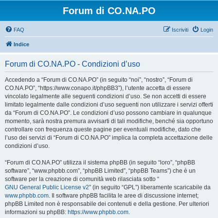
Forum di CO.NA.PO
FAQ
Iscriviti
Login
Indice
Forum di CO.NA.PO - Condizioni d’uso
Accedendo a “Forum di CO.NA.PO” (in seguito “noi”, “nostro”, “Forum di
CO.NA.PO”, “https://www.conapo.it/phpBB3”), l’utente accetta di essere
vincolato legalmente alle seguenti condizioni d’uso. Se non accetti di essere
limitato legalmente dalle condizioni d’uso seguenti non utilizzare i servizi offerti
da “Forum di CO.NA.PO”. Le condizioni d’uso possono cambiare in qualunque
momento, sarà nostra premura avvisarti di tali modifiche, benché sia opportuno
controllare con frequenza queste pagine per eventuali modifiche, dato che
l’uso dei servizi di “Forum di CO.NA.PO” implica la completa accettazione delle
condizioni d’uso.
“Forum di CO.NA.PO” utilizza il sistema phpBB (in seguito “loro”, “phpBB
software”, “www.phpbb.com”, “phpBB Limited”, “phpBB Teams”) che è un
software per la creazione di comunità web rilasciata sotto “
GNU General Public License v2
” (in seguito “GPL”) liberamente scaricabile da
www.phpbb.com
. Il software phpBB facilita le aree di discussione internet;
phpBB Limited non è responsabile dei contenuti e della gestione. Per ulteriori
informazioni su phpBB:
https://www.phpbb.com
.