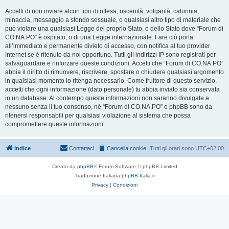
Accetti di non inviare alcun tipo di offesa, oscenità, volgarità, calunnia,
minaccia, messaggio a sfondo sessuale, o qualsiasi altro tipo di materiale che
può violare una qualsiasi Legge del proprio Stato, o dello Stato dove “Forum di
CO.NA.PO” è ospitato, o di una Legge internazionale. Fare ciò porta
all’immediato e permanente divieto di accesso, con notifica al tuo provider
Internet se è ritenuto da noi opportuno. Tutti gli indirizzi IP sono registrati per
salvaguardare e rinforzare queste condizioni. Accetti che “Forum di CO.NA.PO”
abbia il diritto di rimuovere, riscrivere, spostare o chiudere qualsiasi argomento
in qualsiasi momento lo ritenga necessario. Come fruitore di questo servizio,
accetti che ogni informazione (dato personale) tu abbia inviato sia conservata
in un database. Al contempo queste informazioni non saranno divulgate a
nessuno senza il tuo consenso, né “Forum di CO.NA.PO” o phpBB sono da
ritenersi responsabili per qualsiasi violazione al sistema che possa
compromettere queste informazioni.
Indice
Contattaci
Cancella cookie
Tutti gli orari sono
UTC+02:00
Creato da
phpBB
® Forum Software © phpBB Limited
Traduzione Italiana
phpBB-Italia.it
Privacy
|
Condizioni