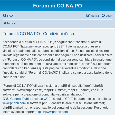
Forum di CO.NA.PO
FAQ
Iscriviti
Login
Indice
Forum di CO.NA.PO - Condizioni d’uso
Accedendo a “Forum di CO.NA.PO” (in seguito “noi”, “nostro”, “Forum di
CO.NA.PO”, “https://www.conapo.it/phpBB3”), l’utente accetta di essere
vincolato legalmente alle seguenti condizioni d’uso. Se non accetti di essere
limitato legalmente dalle condizioni d’uso seguenti non utilizzare i servizi offerti
da “Forum di CO.NA.PO”. Le condizioni d’uso possono cambiare in qualunque
momento, sarà nostra premura avvisarti di tali modifiche, benché sia opportuno
controllare con frequenza queste pagine per eventuali modifiche, dato che
l’uso dei servizi di “Forum di CO.NA.PO” implica la completa accettazione delle
condizioni d’uso.
“Forum di CO.NA.PO” utilizza il sistema phpBB (in seguito “loro”, “phpBB
software”, “www.phpbb.com”, “phpBB Limited”, “phpBB Teams”) che è un
software per la creazione di comunità web rilasciata sotto “
GNU General Public License v2
” (in seguito “GPL”) liberamente scaricabile da
www.phpbb.com
. Il software phpBB facilita le aree di discussione internet;
phpBB Limited non è responsabile dei contenuti e della gestione. Per ulteriori
informazioni su phpBB:
https://www.phpbb.com
.