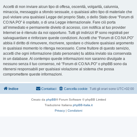
Accetti di non inviare alcun tipo di offesa, oscenità, volgarità, calunnia,
minaccia, messaggio a sfondo sessuale, o qualsiasi altro tipo di materiale che
può violare una qualsiasi Legge del proprio Stato, o dello Stato dove “Forum di
CO.NA.PO” è ospitato, o di una Legge internazionale. Fare ciò porta
all’immediato e permanente divieto di accesso, con notifica al tuo provider
Internet se è ritenuto da noi opportuno. Tutti gli indirizzi IP sono registrati per
salvaguardare e rinforzare queste condizioni. Accetti che “Forum di CO.NA.PO”
abbia il diritto di rimuovere, riscrivere, spostare o chiudere qualsiasi argomento
in qualsiasi momento lo ritenga necessario. Come fruitore di questo servizio,
accetti che ogni informazione (dato personale) tu abbia inviato sia conservata
in un database. Al contempo queste informazioni non saranno divulgate a
nessuno senza il tuo consenso, né “Forum di CO.NA.PO” o phpBB sono da
ritenersi responsabili per qualsiasi violazione al sistema che possa
compromettere queste informazioni.
Indice
Contattaci
Cancella cookie
Tutti gli orari sono
UTC+02:00
Creato da
phpBB
® Forum Software © phpBB Limited
Traduzione Italiana
phpBB-Italia.it
Privacy
|
Condizioni