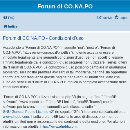
Forum di CO.NA.PO
FAQ
Iscriviti
Login
Indice
Forum di CO.NA.PO - Condizioni d’uso
Accedendo a “Forum di CO.NA.PO” (in seguito “noi”, “nostro”, “Forum di
CO.NA.PO”, “https://www.conapo.it/phpBB3”), l’utente accetta di essere
vincolato legalmente alle seguenti condizioni d’uso. Se non accetti di essere
limitato legalmente dalle condizioni d’uso seguenti non utilizzare i servizi offerti
da “Forum di CO.NA.PO”. Le condizioni d’uso possono cambiare in qualunque
momento, sarà nostra premura avvisarti di tali modifiche, benché sia opportuno
controllare con frequenza queste pagine per eventuali modifiche, dato che
l’uso dei servizi di “Forum di CO.NA.PO” implica la completa accettazione delle
condizioni d’uso.
“Forum di CO.NA.PO” utilizza il sistema phpBB (in seguito “loro”, “phpBB
software”, “www.phpbb.com”, “phpBB Limited”, “phpBB Teams”) che è un
software per la creazione di comunità web rilasciata sotto “
GNU General Public License v2
” (in seguito “GPL”) liberamente scaricabile da
www.phpbb.com
. Il software phpBB facilita le aree di discussione internet;
phpBB Limited non è responsabile dei contenuti e della gestione. Per ulteriori
informazioni su phpBB:
https://www.phpbb.com
.