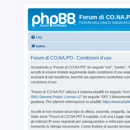
Forum di CO.NA.
FORUM DELL'UNICO SINDACATO
FAQ
Indice
Forum di CO.NA.PO - Condizioni d’uso
Accedendo a “Forum di CO.NA.PO” (in seguito “noi”, “nostro”, “
accetti di essere limitato legalmente dalle condizioni d’uso s
avvisarti di tali modifiche, benché sia opportuno controllare c
condizioni d’uso.
“Forum di CO.NA.PO” utilizza il sistema phpBB (in seguito “lor
GNU General Public License v2
” (in seguito “GPL”) liberament
gestione. Per ulteriori informazioni su phpBB:
https://www.php
Accetti di non inviare alcun tipo di offesa, oscenità, volgarità,
Stato dove “Forum di CO.NA.PO” è ospitato, o di una Legge intern
gli indirizzi IP sono registrati per salvaguardare e rinforzare q
momento lo ritenga necessario. Come fruitore di questo servizi