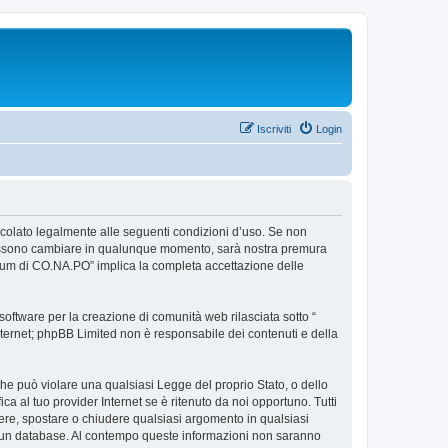
Iscriviti
Login
ncolato legalmente alle seguenti condizioni d’uso. Se non
so possono cambiare in qualunque momento, sarà nostra premura
Forum di CO.NA.PO” implica la completa accettazione delle
ftware per la creazione di comunità web rilasciata sotto “
 internet; phpBB Limited non è responsabile dei contenuti e della
 che può violare una qualsiasi Legge del proprio Stato, o dello
a al tuo provider Internet se è ritenuto da noi opportuno. Tutti
rivere, spostare o chiudere qualsiasi argomento in qualsiasi
in un database. Al contempo queste informazioni non saranno