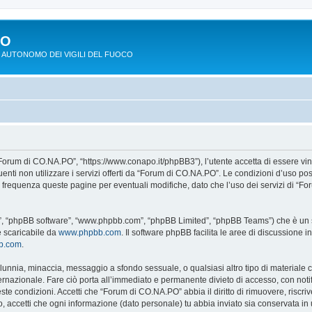
PO
 AUTONOMO DEI VIGILI DEL FUOCO
Forum di CO.NA.PO”, “https://www.conapo.it/phpBB3”), l’utente accetta di essere vi
eguenti non utilizzare i servizi offerti da “Forum di CO.NA.PO”. Le condizioni d’u
on frequenza queste pagine per eventuali modifiche, dato che l’uso dei servizi di “
o”, “phpBB software”, “www.phpbb.com”, “phpBB Limited”, “phpBB Teams”) che è un so
e scaricabile da
www.phpbb.com
. Il software phpBB facilita le aree di discussione
bb.com
.
 calunnia, minaccia, messaggio a sfondo sessuale, o qualsiasi altro tipo di materiale
azionale. Fare ciò porta all’immediato e permanente divieto di accesso, con notific
ueste condizioni. Accetti che “Forum di CO.NA.PO” abbia il diritto di rimuovere, risc
o, accetti che ogni informazione (dato personale) tu abbia inviato sia conservata 