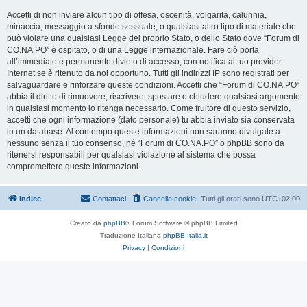
Accetti di non inviare alcun tipo di offesa, oscenità, volgarità, calunnia,
minaccia, messaggio a sfondo sessuale, o qualsiasi altro tipo di materiale che
può violare una qualsiasi Legge del proprio Stato, o dello Stato dove “Forum di
CO.NA.PO” è ospitato, o di una Legge internazionale. Fare ciò porta
all’immediato e permanente divieto di accesso, con notifica al tuo provider
Internet se è ritenuto da noi opportuno. Tutti gli indirizzi IP sono registrati per
salvaguardare e rinforzare queste condizioni. Accetti che “Forum di CO.NA.PO”
abbia il diritto di rimuovere, riscrivere, spostare o chiudere qualsiasi argomento
in qualsiasi momento lo ritenga necessario. Come fruitore di questo servizio,
accetti che ogni informazione (dato personale) tu abbia inviato sia conservata
in un database. Al contempo queste informazioni non saranno divulgate a
nessuno senza il tuo consenso, né “Forum di CO.NA.PO” o phpBB sono da
ritenersi responsabili per qualsiasi violazione al sistema che possa
compromettere queste informazioni.
Indice
Contattaci
Cancella cookie
Tutti gli orari sono
UTC+02:00
Creato da
phpBB
® Forum Software © phpBB Limited
Traduzione Italiana
phpBB-Italia.it
Privacy
|
Condizioni