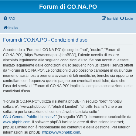
Forum di CO.NA.PO
FAQ
Iscriviti
Login
Indice
Forum di CO.NA.PO - Condizioni d’uso
Accedendo a “Forum di CO.NA.PO” (in seguito “noi”, “nostro”, “Forum di
CO.NA.PO”, “https://www.conapo.it/phpBB3”), l’utente accetta di essere
vincolato legalmente alle seguenti condizioni d’uso. Se non accetti di essere
limitato legalmente dalle condizioni d’uso seguenti non utilizzare i servizi offerti
da “Forum di CO.NA.PO”. Le condizioni d’uso possono cambiare in qualunque
momento, sarà nostra premura avvisarti di tali modifiche, benché sia opportuno
controllare con frequenza queste pagine per eventuali modifiche, dato che
l’uso dei servizi di “Forum di CO.NA.PO” implica la completa accettazione delle
condizioni d’uso.
“Forum di CO.NA.PO” utilizza il sistema phpBB (in seguito “loro”, “phpBB
software”, “www.phpbb.com”, “phpBB Limited”, “phpBB Teams”) che è un
software per la creazione di comunità web rilasciata sotto “
GNU General Public License v2
” (in seguito “GPL”) liberamente scaricabile da
www.phpbb.com
. Il software phpBB facilita le aree di discussione internet;
phpBB Limited non è responsabile dei contenuti e della gestione. Per ulteriori
informazioni su phpBB:
https://www.phpbb.com
.