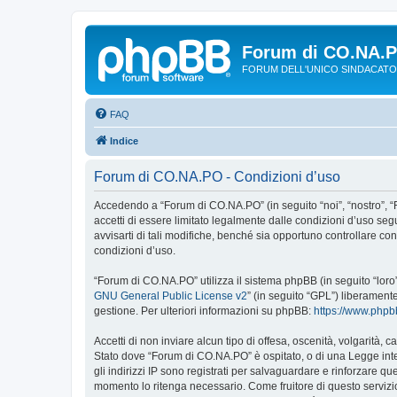
Forum di CO.NA.
FORUM DELL'UNICO SINDACATO
FAQ
Indice
Forum di CO.NA.PO - Condizioni d’uso
Accedendo a “Forum di CO.NA.PO” (in seguito “noi”, “nostro”, “
accetti di essere limitato legalmente dalle condizioni d’uso s
avvisarti di tali modifiche, benché sia opportuno controllare c
condizioni d’uso.
“Forum di CO.NA.PO” utilizza il sistema phpBB (in seguito “lor
GNU General Public License v2
” (in seguito “GPL”) liberament
gestione. Per ulteriori informazioni su phpBB:
https://www.php
Accetti di non inviare alcun tipo di offesa, oscenità, volgarità,
Stato dove “Forum di CO.NA.PO” è ospitato, o di una Legge intern
gli indirizzi IP sono registrati per salvaguardare e rinforzare q
momento lo ritenga necessario. Come fruitore di questo servizi