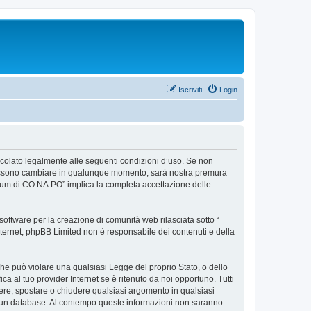
Iscriviti
Login
ncolato legalmente alle seguenti condizioni d’uso. Se non
so possono cambiare in qualunque momento, sarà nostra premura
Forum di CO.NA.PO” implica la completa accettazione delle
ftware per la creazione di comunità web rilasciata sotto “
 internet; phpBB Limited non è responsabile dei contenuti e della
 che può violare una qualsiasi Legge del proprio Stato, o dello
a al tuo provider Internet se è ritenuto da noi opportuno. Tutti
rivere, spostare o chiudere qualsiasi argomento in qualsiasi
in un database. Al contempo queste informazioni non saranno