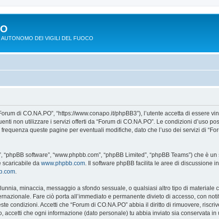
PO
 AUTONOMO DEI VIGILI DEL FUOCO
Forum di CO.NA.PO”, “https://www.conapo.it/phpBB3”), l’utente accetta di essere vi
eguenti non utilizzare i servizi offerti da “Forum di CO.NA.PO”. Le condizioni d’u
on frequenza queste pagine per eventuali modifiche, dato che l’uso dei servizi di “
o”, “phpBB software”, “www.phpbb.com”, “phpBB Limited”, “phpBB Teams”) che è un so
e scaricabile da
www.phpbb.com
. Il software phpBB facilita le aree di discussione
bb.com
.
 calunnia, minaccia, messaggio a sfondo sessuale, o qualsiasi altro tipo di materiale
azionale. Fare ciò porta all’immediato e permanente divieto di accesso, con notific
ueste condizioni. Accetti che “Forum di CO.NA.PO” abbia il diritto di rimuovere, risc
o, accetti che ogni informazione (dato personale) tu abbia inviato sia conservata 