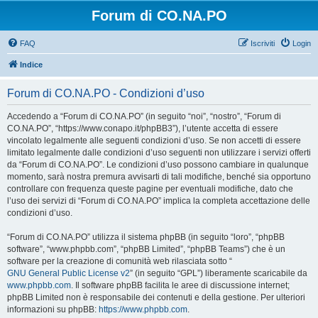
Forum di CO.NA.PO
FAQ
Iscriviti
Login
Indice
Forum di CO.NA.PO - Condizioni d’uso
Accedendo a “Forum di CO.NA.PO” (in seguito “noi”, “nostro”, “Forum di
CO.NA.PO”, “https://www.conapo.it/phpBB3”), l’utente accetta di essere
vincolato legalmente alle seguenti condizioni d’uso. Se non accetti di essere
limitato legalmente dalle condizioni d’uso seguenti non utilizzare i servizi offerti
da “Forum di CO.NA.PO”. Le condizioni d’uso possono cambiare in qualunque
momento, sarà nostra premura avvisarti di tali modifiche, benché sia opportuno
controllare con frequenza queste pagine per eventuali modifiche, dato che
l’uso dei servizi di “Forum di CO.NA.PO” implica la completa accettazione delle
condizioni d’uso.
“Forum di CO.NA.PO” utilizza il sistema phpBB (in seguito “loro”, “phpBB
software”, “www.phpbb.com”, “phpBB Limited”, “phpBB Teams”) che è un
software per la creazione di comunità web rilasciata sotto “
GNU General Public License v2
” (in seguito “GPL”) liberamente scaricabile da
www.phpbb.com
. Il software phpBB facilita le aree di discussione internet;
phpBB Limited non è responsabile dei contenuti e della gestione. Per ulteriori
informazioni su phpBB:
https://www.phpbb.com
.