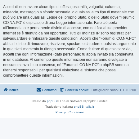
Accetti di non inviare alcun tipo di offesa, oscenità, volgarità, calunnia,
minaccia, messaggio a sfondo sessuale, o qualsiasi altro tipo di materiale che
può violare una qualsiasi Legge del proprio Stato, o dello Stato dove “Forum di
CO.NA.PO” è ospitato, o di una Legge internazionale. Fare ciò porta
all’immediato e permanente divieto di accesso, con notifica al tuo provider
Internet se è ritenuto da noi opportuno. Tutti gli indirizzi IP sono registrati per
salvaguardare e rinforzare queste condizioni. Accetti che “Forum di CO.NA.PO”
abbia il diritto di rimuovere, riscrivere, spostare o chiudere qualsiasi argomento
in qualsiasi momento lo ritenga necessario. Come fruitore di questo servizio,
accetti che ogni informazione (dato personale) tu abbia inviato sia conservata
in un database. Al contempo queste informazioni non saranno divulgate a
nessuno senza il tuo consenso, né “Forum di CO.NA.PO” o phpBB sono da
ritenersi responsabili per qualsiasi violazione al sistema che possa
compromettere queste informazioni.
Indice
Contattaci
Cancella cookie
Tutti gli orari sono
UTC+02:00
Creato da
phpBB
® Forum Software © phpBB Limited
Traduzione Italiana
phpBB-Italia.it
Privacy
|
Condizioni