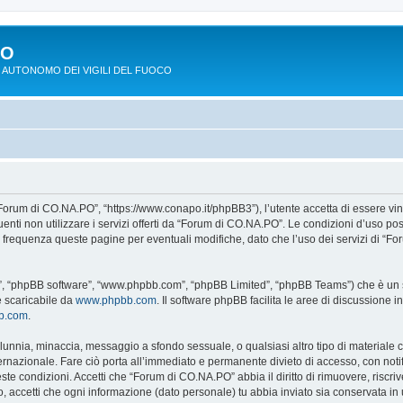
PO
 AUTONOMO DEI VIGILI DEL FUOCO
Forum di CO.NA.PO”, “https://www.conapo.it/phpBB3”), l’utente accetta di essere vi
eguenti non utilizzare i servizi offerti da “Forum di CO.NA.PO”. Le condizioni d’u
on frequenza queste pagine per eventuali modifiche, dato che l’uso dei servizi di “
o”, “phpBB software”, “www.phpbb.com”, “phpBB Limited”, “phpBB Teams”) che è un so
e scaricabile da
www.phpbb.com
. Il software phpBB facilita le aree di discussione
bb.com
.
 calunnia, minaccia, messaggio a sfondo sessuale, o qualsiasi altro tipo di materiale
azionale. Fare ciò porta all’immediato e permanente divieto di accesso, con notific
ueste condizioni. Accetti che “Forum di CO.NA.PO” abbia il diritto di rimuovere, risc
o, accetti che ogni informazione (dato personale) tu abbia inviato sia conservata 