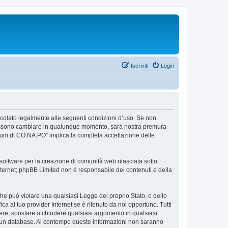
Iscriviti
Login
ncolato legalmente alle seguenti condizioni d’uso. Se non
so possono cambiare in qualunque momento, sarà nostra premura
Forum di CO.NA.PO” implica la completa accettazione delle
ftware per la creazione di comunità web rilasciata sotto “
 internet; phpBB Limited non è responsabile dei contenuti e della
 che può violare una qualsiasi Legge del proprio Stato, o dello
a al tuo provider Internet se è ritenuto da noi opportuno. Tutti
rivere, spostare o chiudere qualsiasi argomento in qualsiasi
in un database. Al contempo queste informazioni non saranno