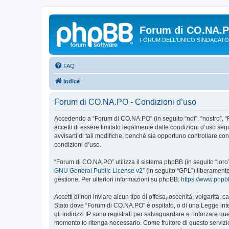
Forum di CO.NA.
FORUM DELL'UNICO SINDACATO
FAQ
Indice
Forum di CO.NA.PO - Condizioni d’uso
Accedendo a “Forum di CO.NA.PO” (in seguito “noi”, “nostro”, “
accetti di essere limitato legalmente dalle condizioni d’uso s
avvisarti di tali modifiche, benché sia opportuno controllare c
condizioni d’uso.
“Forum di CO.NA.PO” utilizza il sistema phpBB (in seguito “lor
GNU General Public License v2
” (in seguito “GPL”) liberament
gestione. Per ulteriori informazioni su phpBB:
https://www.php
Accetti di non inviare alcun tipo di offesa, oscenità, volgarità,
Stato dove “Forum di CO.NA.PO” è ospitato, o di una Legge intern
gli indirizzi IP sono registrati per salvaguardare e rinforzare q
momento lo ritenga necessario. Come fruitore di questo servizi