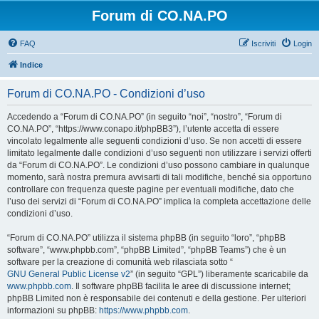
Forum di CO.NA.PO
FAQ
Iscriviti
Login
Indice
Forum di CO.NA.PO - Condizioni d’uso
Accedendo a “Forum di CO.NA.PO” (in seguito “noi”, “nostro”, “Forum di
CO.NA.PO”, “https://www.conapo.it/phpBB3”), l’utente accetta di essere
vincolato legalmente alle seguenti condizioni d’uso. Se non accetti di essere
limitato legalmente dalle condizioni d’uso seguenti non utilizzare i servizi offerti
da “Forum di CO.NA.PO”. Le condizioni d’uso possono cambiare in qualunque
momento, sarà nostra premura avvisarti di tali modifiche, benché sia opportuno
controllare con frequenza queste pagine per eventuali modifiche, dato che
l’uso dei servizi di “Forum di CO.NA.PO” implica la completa accettazione delle
condizioni d’uso.
“Forum di CO.NA.PO” utilizza il sistema phpBB (in seguito “loro”, “phpBB
software”, “www.phpbb.com”, “phpBB Limited”, “phpBB Teams”) che è un
software per la creazione di comunità web rilasciata sotto “
GNU General Public License v2
” (in seguito “GPL”) liberamente scaricabile da
www.phpbb.com
. Il software phpBB facilita le aree di discussione internet;
phpBB Limited non è responsabile dei contenuti e della gestione. Per ulteriori
informazioni su phpBB:
https://www.phpbb.com
.