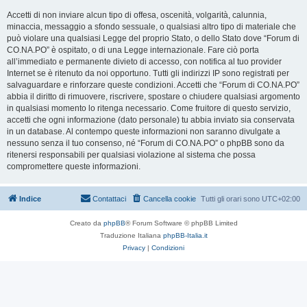
Accetti di non inviare alcun tipo di offesa, oscenità, volgarità, calunnia,
minaccia, messaggio a sfondo sessuale, o qualsiasi altro tipo di materiale che
può violare una qualsiasi Legge del proprio Stato, o dello Stato dove “Forum di
CO.NA.PO” è ospitato, o di una Legge internazionale. Fare ciò porta
all’immediato e permanente divieto di accesso, con notifica al tuo provider
Internet se è ritenuto da noi opportuno. Tutti gli indirizzi IP sono registrati per
salvaguardare e rinforzare queste condizioni. Accetti che “Forum di CO.NA.PO”
abbia il diritto di rimuovere, riscrivere, spostare o chiudere qualsiasi argomento
in qualsiasi momento lo ritenga necessario. Come fruitore di questo servizio,
accetti che ogni informazione (dato personale) tu abbia inviato sia conservata
in un database. Al contempo queste informazioni non saranno divulgate a
nessuno senza il tuo consenso, né “Forum di CO.NA.PO” o phpBB sono da
ritenersi responsabili per qualsiasi violazione al sistema che possa
compromettere queste informazioni.
Indice
Contattaci
Cancella cookie
Tutti gli orari sono
UTC+02:00
Creato da
phpBB
® Forum Software © phpBB Limited
Traduzione Italiana
phpBB-Italia.it
Privacy
|
Condizioni