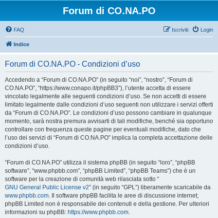
Forum di CO.NA.PO
FAQ
Iscriviti
Login
Indice
Forum di CO.NA.PO - Condizioni d’uso
Accedendo a “Forum di CO.NA.PO” (in seguito “noi”, “nostro”, “Forum di
CO.NA.PO”, “https://www.conapo.it/phpBB3”), l’utente accetta di essere
vincolato legalmente alle seguenti condizioni d’uso. Se non accetti di essere
limitato legalmente dalle condizioni d’uso seguenti non utilizzare i servizi offerti
da “Forum di CO.NA.PO”. Le condizioni d’uso possono cambiare in qualunque
momento, sarà nostra premura avvisarti di tali modifiche, benché sia opportuno
controllare con frequenza queste pagine per eventuali modifiche, dato che
l’uso dei servizi di “Forum di CO.NA.PO” implica la completa accettazione delle
condizioni d’uso.
“Forum di CO.NA.PO” utilizza il sistema phpBB (in seguito “loro”, “phpBB
software”, “www.phpbb.com”, “phpBB Limited”, “phpBB Teams”) che è un
software per la creazione di comunità web rilasciata sotto “
GNU General Public License v2
” (in seguito “GPL”) liberamente scaricabile da
www.phpbb.com
. Il software phpBB facilita le aree di discussione internet;
phpBB Limited non è responsabile dei contenuti e della gestione. Per ulteriori
informazioni su phpBB:
https://www.phpbb.com
.