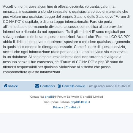
Accetti di non inviare alcun tipo di offesa, oscenità, volgarità, calunnia,
minaccia, messaggio a sfondo sessuale, o qualsiasi altro tipo di materiale che
può violare una qualsiasi Legge del proprio Stato, o dello Stato dove “Forum di
CO.NA.PO” è ospitato, o di una Legge internazionale. Fare ciò porta
all’immediato e permanente divieto di accesso, con notifica al tuo provider
Internet se è ritenuto da noi opportuno. Tutti gli indirizzi IP sono registrati per
salvaguardare e rinforzare queste condizioni. Accetti che “Forum di CO.NA.PO”
abbia il diritto di rimuovere, riscrivere, spostare o chiudere qualsiasi argomento
in qualsiasi momento lo ritenga necessario. Come fruitore di questo servizio,
accetti che ogni informazione (dato personale) tu abbia inviato sia conservata
in un database. Al contempo queste informazioni non saranno divulgate a
nessuno senza il tuo consenso, né “Forum di CO.NA.PO” o phpBB sono da
ritenersi responsabili per qualsiasi violazione al sistema che possa
compromettere queste informazioni.
Indice
Contattaci
Cancella cookie
Tutti gli orari sono
UTC+02:00
Creato da
phpBB
® Forum Software © phpBB Limited
Traduzione Italiana
phpBB-Italia.it
Privacy
|
Condizioni