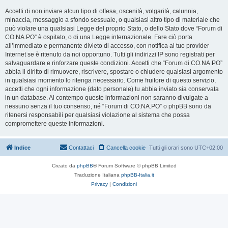
Accetti di non inviare alcun tipo di offesa, oscenità, volgarità, calunnia,
minaccia, messaggio a sfondo sessuale, o qualsiasi altro tipo di materiale che
può violare una qualsiasi Legge del proprio Stato, o dello Stato dove “Forum di
CO.NA.PO” è ospitato, o di una Legge internazionale. Fare ciò porta
all’immediato e permanente divieto di accesso, con notifica al tuo provider
Internet se è ritenuto da noi opportuno. Tutti gli indirizzi IP sono registrati per
salvaguardare e rinforzare queste condizioni. Accetti che “Forum di CO.NA.PO”
abbia il diritto di rimuovere, riscrivere, spostare o chiudere qualsiasi argomento
in qualsiasi momento lo ritenga necessario. Come fruitore di questo servizio,
accetti che ogni informazione (dato personale) tu abbia inviato sia conservata
in un database. Al contempo queste informazioni non saranno divulgate a
nessuno senza il tuo consenso, né “Forum di CO.NA.PO” o phpBB sono da
ritenersi responsabili per qualsiasi violazione al sistema che possa
compromettere queste informazioni.
Indice
Contattaci
Cancella cookie
Tutti gli orari sono
UTC+02:00
Creato da
phpBB
® Forum Software © phpBB Limited
Traduzione Italiana
phpBB-Italia.it
Privacy
|
Condizioni