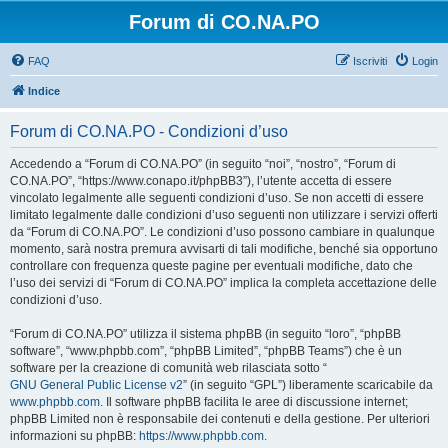
Forum di CO.NA.PO
FAQ
Iscriviti
Login
Indice
Forum di CO.NA.PO - Condizioni d’uso
Accedendo a “Forum di CO.NA.PO” (in seguito “noi”, “nostro”, “Forum di
CO.NA.PO”, “https://www.conapo.it/phpBB3”), l’utente accetta di essere
vincolato legalmente alle seguenti condizioni d’uso. Se non accetti di essere
limitato legalmente dalle condizioni d’uso seguenti non utilizzare i servizi offerti
da “Forum di CO.NA.PO”. Le condizioni d’uso possono cambiare in qualunque
momento, sarà nostra premura avvisarti di tali modifiche, benché sia opportuno
controllare con frequenza queste pagine per eventuali modifiche, dato che
l’uso dei servizi di “Forum di CO.NA.PO” implica la completa accettazione delle
condizioni d’uso.
“Forum di CO.NA.PO” utilizza il sistema phpBB (in seguito “loro”, “phpBB
software”, “www.phpbb.com”, “phpBB Limited”, “phpBB Teams”) che è un
software per la creazione di comunità web rilasciata sotto “
GNU General Public License v2
” (in seguito “GPL”) liberamente scaricabile da
www.phpbb.com
. Il software phpBB facilita le aree di discussione internet;
phpBB Limited non è responsabile dei contenuti e della gestione. Per ulteriori
informazioni su phpBB:
https://www.phpbb.com
.