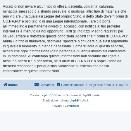
Accetti di non inviare alcun tipo di offesa, oscenità, volgarità, calunnia,
minaccia, messaggio a sfondo sessuale, o qualsiasi altro tipo di materiale che
può violare una qualsiasi Legge del proprio Stato, o dello Stato dove “Forum di
CO.NA.PO” è ospitato, o di una Legge internazionale. Fare ciò porta
all’immediato e permanente divieto di accesso, con notifica al tuo provider
Internet se è ritenuto da noi opportuno. Tutti gli indirizzi IP sono registrati per
salvaguardare e rinforzare queste condizioni. Accetti che “Forum di CO.NA.PO”
abbia il diritto di rimuovere, riscrivere, spostare o chiudere qualsiasi argomento
in qualsiasi momento lo ritenga necessario. Come fruitore di questo servizio,
accetti che ogni informazione (dato personale) tu abbia inviato sia conservata
in un database. Al contempo queste informazioni non saranno divulgate a
nessuno senza il tuo consenso, né “Forum di CO.NA.PO” o phpBB sono da
ritenersi responsabili per qualsiasi violazione al sistema che possa
compromettere queste informazioni.
Indice
Contattaci
Cancella cookie
Tutti gli orari sono
UTC+02:00
Creato da
phpBB
® Forum Software © phpBB Limited
Traduzione Italiana
phpBB-Italia.it
Privacy
|
Condizioni