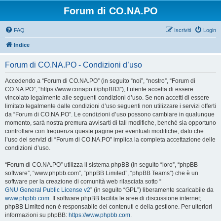
Forum di CO.NA.PO
FAQ
Iscriviti
Login
Indice
Forum di CO.NA.PO - Condizioni d’uso
Accedendo a “Forum di CO.NA.PO” (in seguito “noi”, “nostro”, “Forum di
CO.NA.PO”, “https://www.conapo.it/phpBB3”), l’utente accetta di essere
vincolato legalmente alle seguenti condizioni d’uso. Se non accetti di essere
limitato legalmente dalle condizioni d’uso seguenti non utilizzare i servizi offerti
da “Forum di CO.NA.PO”. Le condizioni d’uso possono cambiare in qualunque
momento, sarà nostra premura avvisarti di tali modifiche, benché sia opportuno
controllare con frequenza queste pagine per eventuali modifiche, dato che
l’uso dei servizi di “Forum di CO.NA.PO” implica la completa accettazione delle
condizioni d’uso.
“Forum di CO.NA.PO” utilizza il sistema phpBB (in seguito “loro”, “phpBB
software”, “www.phpbb.com”, “phpBB Limited”, “phpBB Teams”) che è un
software per la creazione di comunità web rilasciata sotto “
GNU General Public License v2
” (in seguito “GPL”) liberamente scaricabile da
www.phpbb.com
. Il software phpBB facilita le aree di discussione internet;
phpBB Limited non è responsabile dei contenuti e della gestione. Per ulteriori
informazioni su phpBB:
https://www.phpbb.com
.