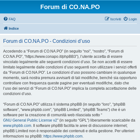
Forum di CO.NA.PO
FAQ
Iscriviti
Login
Indice
Forum di CO.NA.PO - Condizioni d’uso
Accedendo a “Forum di CO.NA.PO” (in seguito “noi”, “nostro”, “Forum di
CO.NA.PO”, “https://www.conapo.it/phpBB3”), l’utente accetta di essere
vincolato legalmente alle seguenti condizioni d’uso. Se non accetti di essere
limitato legalmente dalle condizioni d’uso seguenti non utilizzare i servizi offerti
da “Forum di CO.NA.PO”. Le condizioni d’uso possono cambiare in qualunque
momento, sarà nostra premura avvisarti di tali modifiche, benché sia opportuno
controllare con frequenza queste pagine per eventuali modifiche, dato che
l’uso dei servizi di “Forum di CO.NA.PO” implica la completa accettazione delle
condizioni d’uso.
“Forum di CO.NA.PO” utilizza il sistema phpBB (in seguito “loro”, “phpBB
software”, “www.phpbb.com”, “phpBB Limited”, “phpBB Teams”) che è un
software per la creazione di comunità web rilasciata sotto “
GNU General Public License v2
” (in seguito “GPL”) liberamente scaricabile da
www.phpbb.com
. Il software phpBB facilita le aree di discussione internet;
phpBB Limited non è responsabile dei contenuti e della gestione. Per ulteriori
informazioni su phpBB:
https://www.phpbb.com
.