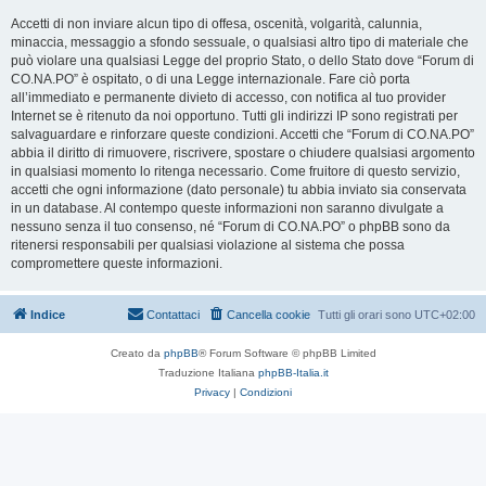
Accetti di non inviare alcun tipo di offesa, oscenità, volgarità, calunnia,
minaccia, messaggio a sfondo sessuale, o qualsiasi altro tipo di materiale che
può violare una qualsiasi Legge del proprio Stato, o dello Stato dove “Forum di
CO.NA.PO” è ospitato, o di una Legge internazionale. Fare ciò porta
all’immediato e permanente divieto di accesso, con notifica al tuo provider
Internet se è ritenuto da noi opportuno. Tutti gli indirizzi IP sono registrati per
salvaguardare e rinforzare queste condizioni. Accetti che “Forum di CO.NA.PO”
abbia il diritto di rimuovere, riscrivere, spostare o chiudere qualsiasi argomento
in qualsiasi momento lo ritenga necessario. Come fruitore di questo servizio,
accetti che ogni informazione (dato personale) tu abbia inviato sia conservata
in un database. Al contempo queste informazioni non saranno divulgate a
nessuno senza il tuo consenso, né “Forum di CO.NA.PO” o phpBB sono da
ritenersi responsabili per qualsiasi violazione al sistema che possa
compromettere queste informazioni.
Indice
Contattaci
Cancella cookie
Tutti gli orari sono
UTC+02:00
Creato da
phpBB
® Forum Software © phpBB Limited
Traduzione Italiana
phpBB-Italia.it
Privacy
|
Condizioni