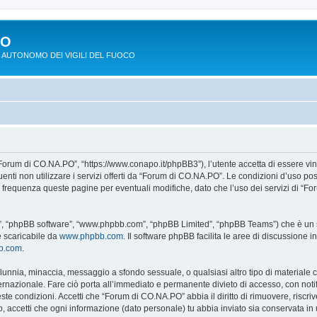
PO
 AUTONOMO DEI VIGILI DEL FUOCO
Forum di CO.NA.PO”, “https://www.conapo.it/phpBB3”), l’utente accetta di essere vi
eguenti non utilizzare i servizi offerti da “Forum di CO.NA.PO”. Le condizioni d’u
on frequenza queste pagine per eventuali modifiche, dato che l’uso dei servizi di “
o”, “phpBB software”, “www.phpbb.com”, “phpBB Limited”, “phpBB Teams”) che è un so
e scaricabile da
www.phpbb.com
. Il software phpBB facilita le aree di discussione
bb.com
.
 calunnia, minaccia, messaggio a sfondo sessuale, o qualsiasi altro tipo di materiale
azionale. Fare ciò porta all’immediato e permanente divieto di accesso, con notific
ueste condizioni. Accetti che “Forum di CO.NA.PO” abbia il diritto di rimuovere, risc
o, accetti che ogni informazione (dato personale) tu abbia inviato sia conservata 