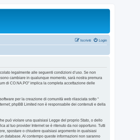
Iscriviti
Login
ncolato legalmente alle seguenti condizioni d’uso. Se non
so possono cambiare in qualunque momento, sarà nostra premura
Forum di CO.NA.PO” implica la completa accettazione delle
ftware per la creazione di comunità web rilasciata sotto “
 internet; phpBB Limited non è responsabile dei contenuti e della
 che può violare una qualsiasi Legge del proprio Stato, o dello
a al tuo provider Internet se è ritenuto da noi opportuno. Tutti
rivere, spostare o chiudere qualsiasi argomento in qualsiasi
in un database. Al contempo queste informazioni non saranno