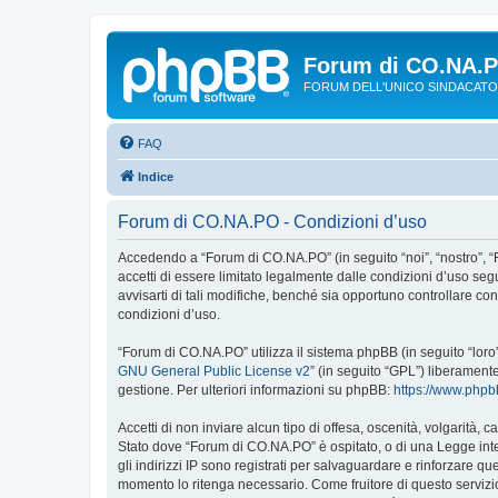
Forum di CO.NA.
FORUM DELL'UNICO SINDACATO
FAQ
Indice
Forum di CO.NA.PO - Condizioni d’uso
Accedendo a “Forum di CO.NA.PO” (in seguito “noi”, “nostro”, “
accetti di essere limitato legalmente dalle condizioni d’uso s
avvisarti di tali modifiche, benché sia opportuno controllare c
condizioni d’uso.
“Forum di CO.NA.PO” utilizza il sistema phpBB (in seguito “lor
GNU General Public License v2
” (in seguito “GPL”) liberament
gestione. Per ulteriori informazioni su phpBB:
https://www.php
Accetti di non inviare alcun tipo di offesa, oscenità, volgarità,
Stato dove “Forum di CO.NA.PO” è ospitato, o di una Legge intern
gli indirizzi IP sono registrati per salvaguardare e rinforzare q
momento lo ritenga necessario. Come fruitore di questo servizi