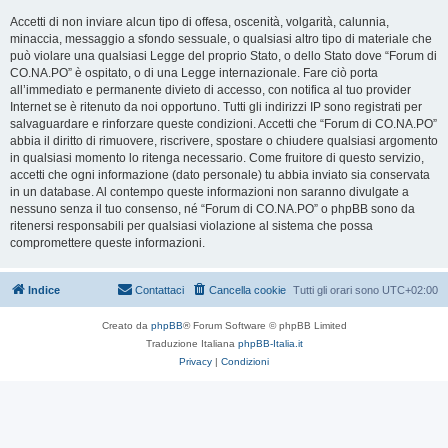
Accetti di non inviare alcun tipo di offesa, oscenità, volgarità, calunnia,
minaccia, messaggio a sfondo sessuale, o qualsiasi altro tipo di materiale che
può violare una qualsiasi Legge del proprio Stato, o dello Stato dove “Forum di
CO.NA.PO” è ospitato, o di una Legge internazionale. Fare ciò porta
all’immediato e permanente divieto di accesso, con notifica al tuo provider
Internet se è ritenuto da noi opportuno. Tutti gli indirizzi IP sono registrati per
salvaguardare e rinforzare queste condizioni. Accetti che “Forum di CO.NA.PO”
abbia il diritto di rimuovere, riscrivere, spostare o chiudere qualsiasi argomento
in qualsiasi momento lo ritenga necessario. Come fruitore di questo servizio,
accetti che ogni informazione (dato personale) tu abbia inviato sia conservata
in un database. Al contempo queste informazioni non saranno divulgate a
nessuno senza il tuo consenso, né “Forum di CO.NA.PO” o phpBB sono da
ritenersi responsabili per qualsiasi violazione al sistema che possa
compromettere queste informazioni.
Indice
Contattaci
Cancella cookie
Tutti gli orari sono
UTC+02:00
Creato da
phpBB
® Forum Software © phpBB Limited
Traduzione Italiana
phpBB-Italia.it
Privacy
|
Condizioni