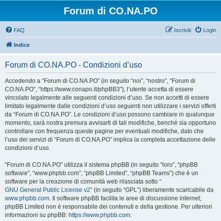
Forum di CO.NA.PO
FAQ
Iscriviti
Login
Indice
Forum di CO.NA.PO - Condizioni d’uso
Accedendo a “Forum di CO.NA.PO” (in seguito “noi”, “nostro”, “Forum di
CO.NA.PO”, “https://www.conapo.it/phpBB3”), l’utente accetta di essere
vincolato legalmente alle seguenti condizioni d’uso. Se non accetti di essere
limitato legalmente dalle condizioni d’uso seguenti non utilizzare i servizi offerti
da “Forum di CO.NA.PO”. Le condizioni d’uso possono cambiare in qualunque
momento, sarà nostra premura avvisarti di tali modifiche, benché sia opportuno
controllare con frequenza queste pagine per eventuali modifiche, dato che
l’uso dei servizi di “Forum di CO.NA.PO” implica la completa accettazione delle
condizioni d’uso.
“Forum di CO.NA.PO” utilizza il sistema phpBB (in seguito “loro”, “phpBB
software”, “www.phpbb.com”, “phpBB Limited”, “phpBB Teams”) che è un
software per la creazione di comunità web rilasciata sotto “
GNU General Public License v2
” (in seguito “GPL”) liberamente scaricabile da
www.phpbb.com
. Il software phpBB facilita le aree di discussione internet;
phpBB Limited non è responsabile dei contenuti e della gestione. Per ulteriori
informazioni su phpBB:
https://www.phpbb.com
.