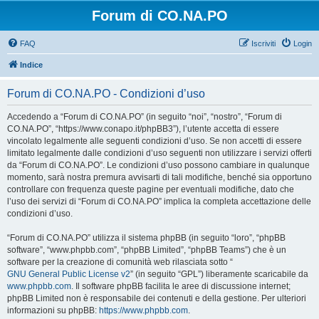
Forum di CO.NA.PO
FAQ
Iscriviti
Login
Indice
Forum di CO.NA.PO - Condizioni d’uso
Accedendo a “Forum di CO.NA.PO” (in seguito “noi”, “nostro”, “Forum di
CO.NA.PO”, “https://www.conapo.it/phpBB3”), l’utente accetta di essere
vincolato legalmente alle seguenti condizioni d’uso. Se non accetti di essere
limitato legalmente dalle condizioni d’uso seguenti non utilizzare i servizi offerti
da “Forum di CO.NA.PO”. Le condizioni d’uso possono cambiare in qualunque
momento, sarà nostra premura avvisarti di tali modifiche, benché sia opportuno
controllare con frequenza queste pagine per eventuali modifiche, dato che
l’uso dei servizi di “Forum di CO.NA.PO” implica la completa accettazione delle
condizioni d’uso.
“Forum di CO.NA.PO” utilizza il sistema phpBB (in seguito “loro”, “phpBB
software”, “www.phpbb.com”, “phpBB Limited”, “phpBB Teams”) che è un
software per la creazione di comunità web rilasciata sotto “
GNU General Public License v2
” (in seguito “GPL”) liberamente scaricabile da
www.phpbb.com
. Il software phpBB facilita le aree di discussione internet;
phpBB Limited non è responsabile dei contenuti e della gestione. Per ulteriori
informazioni su phpBB:
https://www.phpbb.com
.