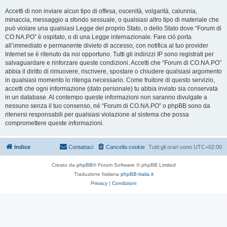
Accetti di non inviare alcun tipo di offesa, oscenità, volgarità, calunnia,
minaccia, messaggio a sfondo sessuale, o qualsiasi altro tipo di materiale che
può violare una qualsiasi Legge del proprio Stato, o dello Stato dove “Forum di
CO.NA.PO” è ospitato, o di una Legge internazionale. Fare ciò porta
all’immediato e permanente divieto di accesso, con notifica al tuo provider
Internet se è ritenuto da noi opportuno. Tutti gli indirizzi IP sono registrati per
salvaguardare e rinforzare queste condizioni. Accetti che “Forum di CO.NA.PO”
abbia il diritto di rimuovere, riscrivere, spostare o chiudere qualsiasi argomento
in qualsiasi momento lo ritenga necessario. Come fruitore di questo servizio,
accetti che ogni informazione (dato personale) tu abbia inviato sia conservata
in un database. Al contempo queste informazioni non saranno divulgate a
nessuno senza il tuo consenso, né “Forum di CO.NA.PO” o phpBB sono da
ritenersi responsabili per qualsiasi violazione al sistema che possa
compromettere queste informazioni.
Indice
Contattaci
Cancella cookie
Tutti gli orari sono
UTC+02:00
Creato da
phpBB
® Forum Software © phpBB Limited
Traduzione Italiana
phpBB-Italia.it
Privacy
|
Condizioni