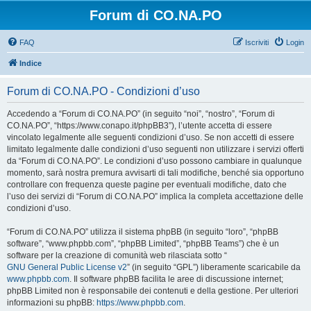
Forum di CO.NA.PO
FAQ
Iscriviti
Login
Indice
Forum di CO.NA.PO - Condizioni d’uso
Accedendo a “Forum di CO.NA.PO” (in seguito “noi”, “nostro”, “Forum di
CO.NA.PO”, “https://www.conapo.it/phpBB3”), l’utente accetta di essere
vincolato legalmente alle seguenti condizioni d’uso. Se non accetti di essere
limitato legalmente dalle condizioni d’uso seguenti non utilizzare i servizi offerti
da “Forum di CO.NA.PO”. Le condizioni d’uso possono cambiare in qualunque
momento, sarà nostra premura avvisarti di tali modifiche, benché sia opportuno
controllare con frequenza queste pagine per eventuali modifiche, dato che
l’uso dei servizi di “Forum di CO.NA.PO” implica la completa accettazione delle
condizioni d’uso.
“Forum di CO.NA.PO” utilizza il sistema phpBB (in seguito “loro”, “phpBB
software”, “www.phpbb.com”, “phpBB Limited”, “phpBB Teams”) che è un
software per la creazione di comunità web rilasciata sotto “
GNU General Public License v2
” (in seguito “GPL”) liberamente scaricabile da
www.phpbb.com
. Il software phpBB facilita le aree di discussione internet;
phpBB Limited non è responsabile dei contenuti e della gestione. Per ulteriori
informazioni su phpBB:
https://www.phpbb.com
.