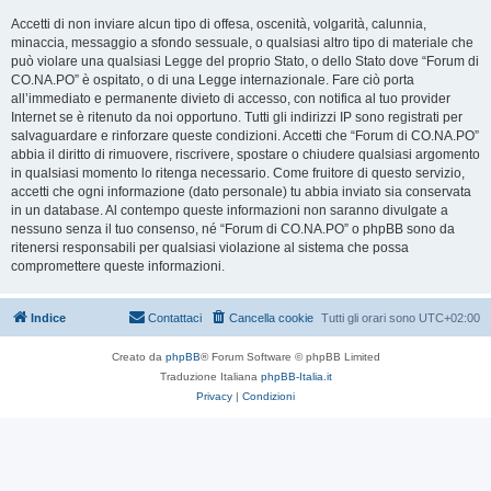
Accetti di non inviare alcun tipo di offesa, oscenità, volgarità, calunnia,
minaccia, messaggio a sfondo sessuale, o qualsiasi altro tipo di materiale che
può violare una qualsiasi Legge del proprio Stato, o dello Stato dove “Forum di
CO.NA.PO” è ospitato, o di una Legge internazionale. Fare ciò porta
all’immediato e permanente divieto di accesso, con notifica al tuo provider
Internet se è ritenuto da noi opportuno. Tutti gli indirizzi IP sono registrati per
salvaguardare e rinforzare queste condizioni. Accetti che “Forum di CO.NA.PO”
abbia il diritto di rimuovere, riscrivere, spostare o chiudere qualsiasi argomento
in qualsiasi momento lo ritenga necessario. Come fruitore di questo servizio,
accetti che ogni informazione (dato personale) tu abbia inviato sia conservata
in un database. Al contempo queste informazioni non saranno divulgate a
nessuno senza il tuo consenso, né “Forum di CO.NA.PO” o phpBB sono da
ritenersi responsabili per qualsiasi violazione al sistema che possa
compromettere queste informazioni.
Indice
Contattaci
Cancella cookie
Tutti gli orari sono
UTC+02:00
Creato da
phpBB
® Forum Software © phpBB Limited
Traduzione Italiana
phpBB-Italia.it
Privacy
|
Condizioni