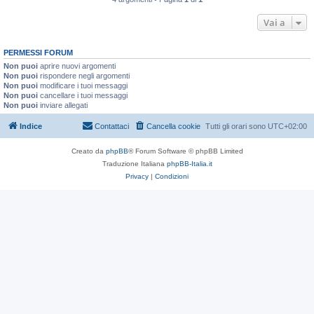
Vai a
PERMESSI FORUM
Non puoi
aprire nuovi argomenti
Non puoi
rispondere negli argomenti
Non puoi
modificare i tuoi messaggi
Non puoi
cancellare i tuoi messaggi
Non puoi
inviare allegati
Indice
Contattaci
Cancella cookie
Tutti gli orari sono
UTC+02:00
Creato da
phpBB
® Forum Software © phpBB Limited
Traduzione Italiana
phpBB-Italia.it
Privacy
|
Condizioni