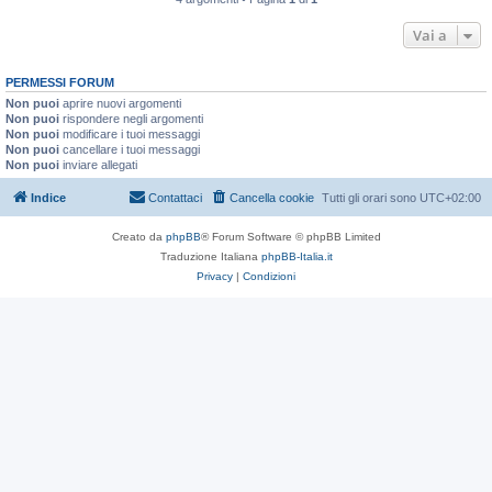
Vai a
PERMESSI FORUM
Non puoi
aprire nuovi argomenti
Non puoi
rispondere negli argomenti
Non puoi
modificare i tuoi messaggi
Non puoi
cancellare i tuoi messaggi
Non puoi
inviare allegati
Indice
Contattaci
Cancella cookie
Tutti gli orari sono
UTC+02:00
Creato da
phpBB
® Forum Software © phpBB Limited
Traduzione Italiana
phpBB-Italia.it
Privacy
|
Condizioni