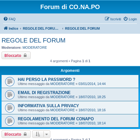
Forum di CO.NA.PO
FAQ
Iscriviti
Login
Indice
REGOLE DEL FORUM - LEGGERE BENE PRIMA DI PROCEDERE CON L'ISCRIZIONE
REGOLE DEL FORUM
REGOLE DEL FORUM
Moderatore:
MODERATORE
Bloccato
4 argomenti • Pagina
1
di
1
Argomenti
HAI PERSO LA PASSWORD ?
Ultimo messaggio da
MODERATORE
«
03/01/2014, 14:44
EMAIL DI REGISTRAZIONE
Ultimo messaggio da
MODERATORE
«
18/07/2010, 18:25
INFORMATIVA SULLA PRIVACY
Ultimo messaggio da
MODERATORE
«
18/07/2010, 18:16
REGOLAMENTO DEL FORUM CONAPO
Ultimo messaggio da
MODERATORE
«
18/07/2010, 18:14
Bloccato
4 argomenti • Pagina
1
di
1