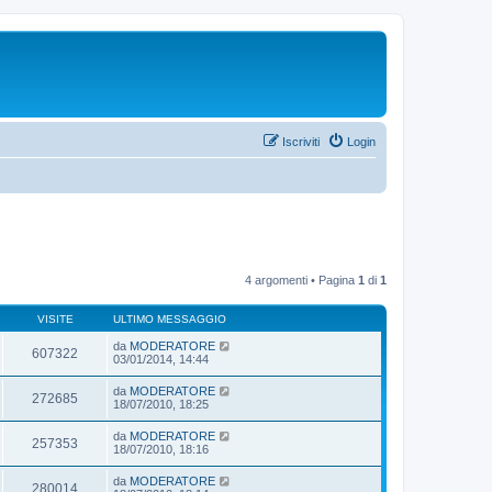
Iscriviti
Login
4 argomenti • Pagina
1
di
1
VISITE
ULTIMO MESSAGGIO
da
MODERATORE
607322
03/01/2014, 14:44
da
MODERATORE
272685
18/07/2010, 18:25
da
MODERATORE
257353
18/07/2010, 18:16
da
MODERATORE
280014