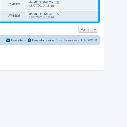
s
da
MODERATORE
254089
a
18/07/2010, 18:16
g
g
da
MODERATORE
i
274406
18/07/2010, 18:14
o
Vai a
Contattaci
Cancella cookie
Tutti gli orari sono
UTC+02:00