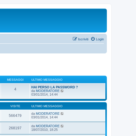
Iscriviti
Login
MESSAGGI
ULTIMO MESSAGGIO
HAI PERSO LA PASSWORD ?
4
V
da
MODERATORE
e
03/01/2014, 14:44
d
i
u
VISITE
ULTIMO MESSAGGIO
l
t
da
MODERATORE
566479
i
03/01/2014, 14:44
m
o
da
MODERATORE
m
268197
18/07/2010, 18:25
e
s