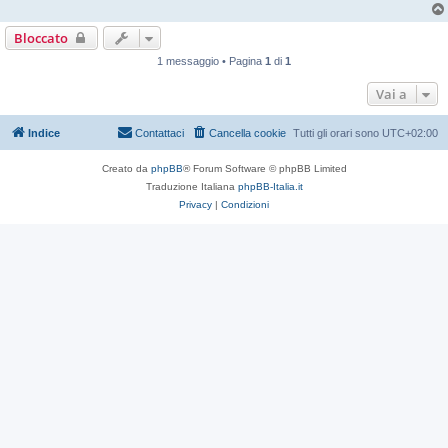
Bloccato
1 messaggio • Pagina
1
di
1
Vai a
Indice
Contattaci
Cancella cookie
Tutti gli orari sono
UTC+02:00
Creato da
phpBB
® Forum Software © phpBB Limited
Traduzione Italiana
phpBB-Italia.it
Privacy
|
Condizioni