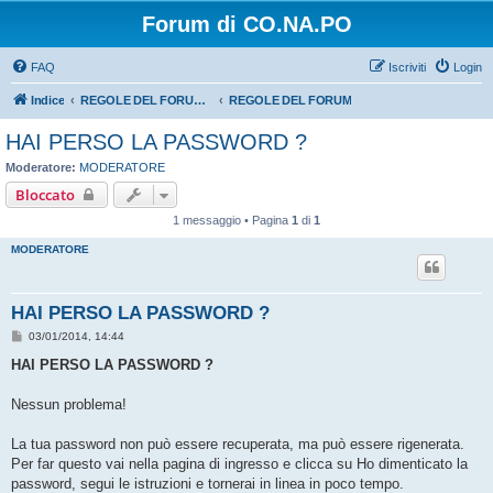
Forum di CO.NA.PO
FAQ
Iscriviti
Login
Indice
REGOLE DEL FORUM - LEGGERE BENE PRIMA DI PROCEDERE CON L'ISCRIZIONE
REGOLE DEL FORUM
HAI PERSO LA PASSWORD ?
Moderatore:
MODERATORE
Bloccato
1 messaggio • Pagina
1
di
1
MODERATORE
HAI PERSO LA PASSWORD ?
M
03/01/2014, 14:44
e
s
HAI PERSO LA PASSWORD ?
s
a
g
Nessun problema!
g
i
o
La tua password non può essere recuperata, ma può essere rigenerata.
Per far questo vai nella pagina di ingresso e clicca su Ho dimenticato la
password, segui le istruzioni e tornerai in linea in poco tempo.