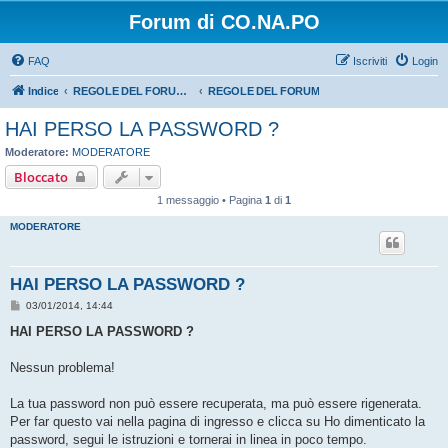
Forum di CO.NA.PO
FAQ
Iscriviti
Login
Indice
REGOLE DEL FORUM - LEGGERE BENE PRIMA DI PROCEDERE CON L'ISCRIZIONE
REGOLE DEL FORUM
HAI PERSO LA PASSWORD ?
Moderatore:
MODERATORE
Bloccato
1 messaggio • Pagina
1
di
1
MODERATORE
HAI PERSO LA PASSWORD ?
M
03/01/2014, 14:44
e
s
HAI PERSO LA PASSWORD ?
s
a
g
Nessun problema!
g
i
o
La tua password non può essere recuperata, ma può essere rigenerata.
Per far questo vai nella pagina di ingresso e clicca su Ho dimenticato la
password, segui le istruzioni e tornerai in linea in poco tempo.