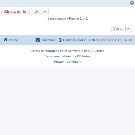
Bloccato
1 messaggio • Pagina
1
di
1
Vai a
Indice
Contattaci
Cancella cookie
Tutti gli orari sono
UTC+02:00
Creato da
phpBB
® Forum Software © phpBB Limited
Traduzione Italiana
phpBB-Italia.it
Privacy
|
Condizioni