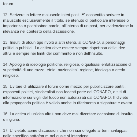
forum.
12. Scrivere in lettere maiuscole interi post. E’ consentito scrivere in
maiuscolo esclusivamente il titolo, se ritenuto di particolare interesse o
importanza o pochissime parole, all’interno di un post, per evidenziarne la
rilevanza nel contesto della discussione.
13. Insulti di alcun tipo rivolti a altri utenti, al CONAPO, a personaggi
politici o pubblici. La critica deve essere sempre rispettosa delle idee
altrui e sempre nei limiti del commento e non dell'insulto.
14. Apologie di ideologie politiche, religiose, o qualsiasi enfatizzazione di
superiorità di una razza, etnia, nazionalita', regione, ideologia o credo
religioso.
15. Evitare di utilizzare il forum come mezzo per pubblicizzare partiti,
esponenti politici, sindacalisti non facenti parte del CONAPO, e siti di
informazione sui vigili del fuoco non autorizzati dal CONAPO. Il divieto
alla propaganda politica è valido anche in riferimento a signature e avatar.
16. La critica di un'idea altrui non deve mai diventare occasione di insulto
o ingiuria.
17. E' vietato aprire discussioni che non siano legate ai temi sviluppati
nello specifico sottoforum nel quale si interviene.