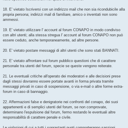
18. E' vietato Iscriversi con un indirizzo mail che non sia ricondubicile alla
propria persona; indirizzi mail di familiare, amico o inventati non sono
ammessi.
19. E' vietato utilizzare l' account al forum CONAPO in modo condiviso
con altri utenti; alla stessa stregua l' account al forum CONAPO non può
essere ceduto, anche temporaneamente, ad altre persone.
20. E' vietato postare messaggi di altri utenti che sono stati BANNATI.
21. E' vietato affrontare sul forum pubblico questioni che di carattere
personale tra utenti del forum, specie se queste vengono reiterate.
21. Le eventuali critiche all'operato dei moderatori e alle decisioni prese
dagli stessi dovranno essere portate avanti in forma privata tramite
messaggi privati in caso di sospensione, o via e-mail o altre forme extra-
forum in caso di bannaggio.
22. Affermazioni false e denigratorie nei confronti del conapo, dei suoi
appartenenti e di semplici utenti del forum, se non comprovate,
determinano l'espulsione dal forum, fermo restando le eventuali altre
responsabilità di carattere penale e civile.
Le violazioni di cui a tutti i soprastanti punti comporteranno sanzioni