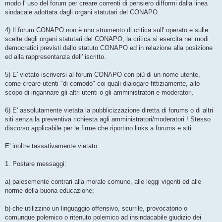
modo l' uso del forum per creare correnti di pensiero difformi dalla linea
sindacale adottata dagli organi statutari del CONAPO.
4) Il forum CONAPO non è uno strumento di critica sull' operato e sulle
scelte degli organi statutari del CONAPO, la critica si esercita nei modi
democratici previsti dallo statuto CONAPO ed in relazione alla posizione
ed alla rappresentanza dell' iscritto.
5) E' vietato iscriversi al forum CONAPO con più di un nome utente,
come creare utenti "di comodo" coi quali dialogare fittiziamente, allo
scopo di ingannare gli altri utenti o gli amministratori e moderatori.
6) E' assolutamente vietata la pubblicizzazione diretta di forums o di altri
siti senza la preventiva richiesta agli amministratori/moderatori ! Stesso
discorso applicabile per le firme che riportino links a forums e siti.
E' inoltre tassativamente vietato:
1. Postare messaggi:
a) palesemente contrari alla morale comune, alle leggi vigenti ed alle
norme della buona educazione;
b) che utilizzino un linguaggio offensivo, scurrile, provocatorio o
comunque polemico o ritenuto polemico ad insindacabile giudizio dei