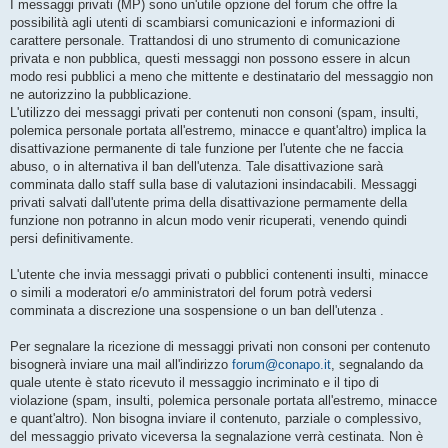
I messaggi privati (MP) sono un'utile opzione del forum che offre la
possibilità agli utenti di scambiarsi comunicazioni e informazioni di
carattere personale. Trattandosi di uno strumento di comunicazione
privata e non pubblica, questi messaggi non possono essere in alcun
modo resi pubblici a meno che mittente e destinatario del messaggio non
ne autorizzino la pubblicazione.
L'utilizzo dei messaggi privati per contenuti non consoni (spam, insulti,
polemica personale portata all'estremo, minacce e quant'altro) implica la
disattivazione permanente di tale funzione per l'utente che ne faccia
abuso, o in alternativa il ban dell'utenza. Tale disattivazione sarà
comminata dallo staff sulla base di valutazioni insindacabili. Messaggi
privati salvati dall'utente prima della disattivazione permamente della
funzione non potranno in alcun modo venir ricuperati, venendo quindi
persi definitivamente.
L'utente che invia messaggi privati o pubblici contenenti insulti, minacce
o simili a moderatori e/o amministratori del forum potrà vedersi
comminata a discrezione una sospensione o un ban dell'utenza .
Per segnalare la ricezione di messaggi privati non consoni per contenuto
bisognerà inviare una mail all'indirizzo
forum@conapo.it
, segnalando da
quale utente è stato ricevuto il messaggio incriminato e il tipo di
violazione (spam, insulti, polemica personale portata all'estremo, minacce
e quant'altro). Non bisogna inviare il contenuto, parziale o complessivo,
del messaggio privato viceversa la segnalazione verrà cestinata. Non è