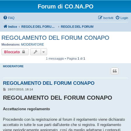
Forum di CO.NA.PO
FAQ
Iscriviti
Login
Indice
REGOLE DEL FORUM - LEGGERE BENE PRIMA DI PROCEDERE CON L'ISCRIZIONE
REGOLE DEL FORUM
REGOLAMENTO DEL FORUM CONAPO
Moderatore:
MODERATORE
Bloccato
1 messaggio • Pagina
1
di
1
MODERATORE
REGOLAMENTO DEL FORUM CONAPO
M
18/07/2010, 18:14
e
REGOLAMENTO DEL FORUM CONAPO
s
s
a
g
Accettazione regolamento
g
i
o
Procedendo con la registrazione al forum il regolamento viene dichiarato
accettato in tutte le sue parti dall'utente che si registra. Il regolamento
viene periodicamente aggiornato, così da meglio adattarne i contenuti