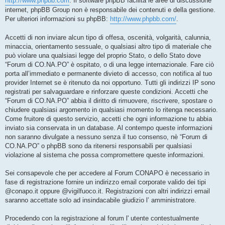
http://www.phpbb.com
. Il software phpBB facilita le aree di discussione
internet, phpBB Group non è responsabile dei contenuti e della gestione.
Per ulteriori informazioni su phpBB:
http://www.phpbb.com/
.
Accetti di non inviare alcun tipo di offesa, oscenità, volgarità, calunnia,
minaccia, orientamento sessuale, o qualsiasi altro tipo di materiale che
può violare una qualsiasi legge del proprio Stato, o dello Stato dove
“Forum di CO.NA.PO” è ospitato, o di una legge internazionale. Fare ciò
porta all’immediato e permanente divieto di accesso, con notifica al tuo
provider Internet se è ritenuto da noi opportuno. Tutti gli indirizzi IP sono
registrati per salvaguardare e rinforzare queste condizioni. Accetti che
“Forum di CO.NA.PO” abbia il diritto di rimuovere, riscrivere, spostare o
chiudere qualsiasi argomento in qualsiasi momento lo ritenga necessario.
Come fruitore di questo servizio, accetti che ogni informazione tu abbia
inviato sia conservata in un database. Al contempo queste informazioni
non saranno divulgate a nessuno senza il tuo consenso, nè “Forum di
CO.NA.PO” o phpBB sono da ritenersi responsabili per qualsiasi
violazione al sistema che possa compromettere queste informazioni.
Sei consapevole che per accedere al Forum CONAPO è necessario in
fase di registrazione fornire un indirizzo email corporate valido dei tipi
@conapo.it oppure @vigilfuoco.it. Registrazioni con altri indirizzi email
saranno accettate solo ad insindacabile giudizio l’ amministratore.
Procedendo con la registrazione al forum l' utente contestualmente