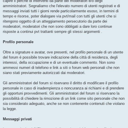
capire il perché di interventi da parte dei moderatori e/o degli
amministratori. Segnaliamo che l'elevato numero di utenti registrati e di
messaggi inviati tutti i giorni rende particolarmente esoso, in termini di
tempo e risorse, poter dialogare via pvt/mail con tutti gli utenti che si
ritengono oggetto di un atteggiamento persecutorio da parte dei
moderatori, moderatori che non sono obbligati a dare loro continue
risposte a continui pvt trattanti sempre gli stessi argomenti .
Profilo personale
Oltre a signature e avatar, ove presenti, nel profilo personale di un utente
del forum è possibile trovare indicazione della città di residenza, degli
interessi, della occupazione e di un eventuale commento. Non sono
ammessi numeri di telefono e link a siti o forum web personali che non
siano stati previamente autorizzati dai moderatori.
Gli amministratori del forum si riservano il diritto di modificare il profilo
personale in caso di inadempienza o noncuranza ai richiami e di prendere
gli opportuni provvedimenti. Gli amministratori del forum si riservano la
possibilità di chiedere la rimozione di un link come sito personale che non
sia considerato adeguato, anche se non contenente contenuti che violano
la legge.
Messaggi privati