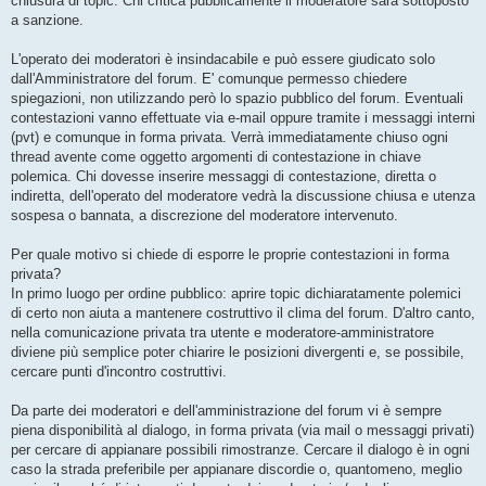
chiusura di topic. Chi critica pubblicamente il moderatore sarà sottoposto
a sanzione.
L'operato dei moderatori è insindacabile e può essere giudicato solo
dall'Amministratore del forum. E' comunque permesso chiedere
spiegazioni, non utilizzando però lo spazio pubblico del forum. Eventuali
contestazioni vanno effettuate via e-mail oppure tramite i messaggi interni
(pvt) e comunque in forma privata. Verrà immediatamente chiuso ogni
thread avente come oggetto argomenti di contestazione in chiave
polemica. Chi dovesse inserire messaggi di contestazione, diretta o
indiretta, dell'operato del moderatore vedrà la discussione chiusa e utenza
sospesa o bannata, a discrezione del moderatore intervenuto.
Per quale motivo si chiede di esporre le proprie contestazioni in forma
privata?
In primo luogo per ordine pubblico: aprire topic dichiaratamente polemici
di certo non aiuta a mantenere costruttivo il clima del forum. D'altro canto,
nella comunicazione privata tra utente e moderatore-amministratore
diviene più semplice poter chiarire le posizioni divergenti e, se possibile,
cercare punti d'incontro costruttivi.
Da parte dei moderatori e dell'amministrazione del forum vi è sempre
piena disponibilità al dialogo, in forma privata (via mail o messaggi privati)
per cercare di appianare possibili rimostranze. Cercare il dialogo è in ogni
caso la strada preferibile per appianare discordie o, quantomeno, meglio