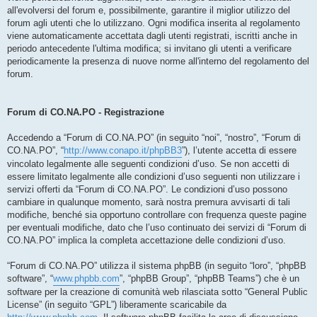
all'evolversi del forum e, possibilmente, garantire il miglior utilizzo del
forum agli utenti che lo utilizzano. Ogni modifica inserita al regolamento
viene automaticamente accettata dagli utenti registrati, iscritti anche in
periodo antecedente l'ultima modifica; si invitano gli utenti a verificare
periodicamente la presenza di nuove norme all'interno del regolamento del
forum.
Forum di CO.NA.PO - Registrazione
Accedendo a “Forum di CO.NA.PO” (in seguito “noi”, “nostro”, “Forum di
CO.NA.PO”, “
http://www.conapo.it/phpBB3
”), l’utente accetta di essere
vincolato legalmente alle seguenti condizioni d’uso. Se non accetti di
essere limitato legalmente alle condizioni d’uso seguenti non utilizzare i
servizi offerti da “Forum di CO.NA.PO”. Le condizioni d’uso possono
cambiare in qualunque momento, sarà nostra premura avvisarti di tali
modifiche, benché sia opportuno controllare con frequenza queste pagine
per eventuali modifiche, dato che l’uso continuato dei servizi di “Forum di
CO.NA.PO” implica la completa accettazione delle condizioni d’uso.
“Forum di CO.NA.PO” utilizza il sistema phpBB (in seguito “loro”, “phpBB
software”, “
www.phpbb.com
”, “phpBB Group”, “phpBB Teams”) che è un
software per la creazione di comunità web rilasciata sotto “General Public
License” (in seguito “GPL”) liberamente scaricabile da