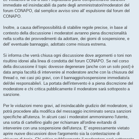
immediate ed insindacabili da parte degli amministratori/moderatori del
forum CONAPO, dal semplice avviso sino all' espulsione dal forum del
CONAPO.
Inoltre, a causa dell'impossibilità di stabilire regole precise, in base al
contesto della discussione i moderatori avranno piena discrezionalità
nella scelta dei provvedimenti da adottare, dei giorni di sospensione, e
dell' eventuale bannaggio, adottato come misura estrema.
Si informa che verrà chiusa ogni discussione dove argomenti o toni non
risultino idonei alla linea di condotta del forum CONAPO. Se nel corso
della discussione il topic dovesse degenerare (anche con un solo post) è
data ampia facoltà di intervenire al moderatore anche con la chiusura del
thread o, nei casi più gravi, con il bannaggio/sospensione immediato/a
del/dei responsabile/i. La portata dell'intervento è a piena discrezione del
moderatore e chi critica pubblicamente il moderatore sarà sottoposto a
sanzione.
Per le violazioni meno gravi, ad insindacabile giudizio del moderatore, si
potrà procedere alla modifica del messaggio incriminato senza sanzioni
specifiche all'utenza. In alcuni casi i moderatori ammoniranno l'utente,
una sorta di cartellino giallo per richiamare all'ordine evitando di
intervenire con una sospensione dell'utenza. E' espressamente vietato
aprire nuove discussioni dove l'argomento sia la contestazione di