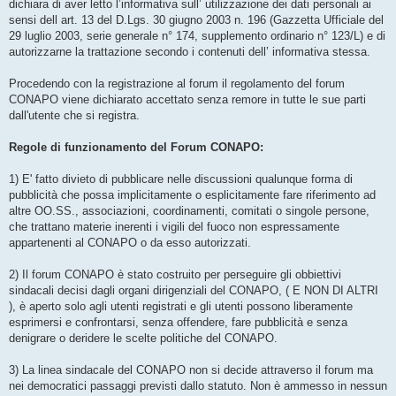
dichiara di aver letto l’informativa sull’ utilizzazione dei dati personali ai
sensi dell art. 13 del D.Lgs. 30 giugno 2003 n. 196 (Gazzetta Ufficiale del
29 luglio 2003, serie generale n° 174, supplemento ordinario n° 123/L) e di
autorizzarne la trattazione secondo i contenuti dell’ informativa stessa.
Procedendo con la registrazione al forum il regolamento del forum
CONAPO viene dichiarato accettato senza remore in tutte le sue parti
dall'utente che si registra.
Regole di funzionamento del Forum CONAPO:
1) E' fatto divieto di pubblicare nelle discussioni qualunque forma di
pubblicità che possa implicitamente o esplicitamente fare riferimento ad
altre OO.SS., associazioni, coordinamenti, comitati o singole persone,
che trattano materie inerenti i vigili del fuoco non espressamente
appartenenti al CONAPO o da esso autorizzati.
2) Il forum CONAPO è stato costruito per perseguire gli obbiettivi
sindacali decisi dagli organi dirigenziali del CONAPO, ( E NON DI ALTRI
), è aperto solo agli utenti registrati e gli utenti possono liberamente
esprimersi e confrontarsi, senza offendere, fare pubblicità e senza
denigrare o deridere le scelte politiche del CONAPO.
3) La linea sindacale del CONAPO non si decide attraverso il forum ma
nei democratici passaggi previsti dallo statuto. Non è ammesso in nessun