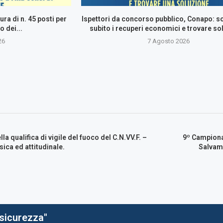
ura di n. 45 posti per
Ispettori da concorso pubblico, Conapo: 
o dei...
subito i recuperi economici e trovare so
26
7 Agosto 2026
a qualifica di vigile del fuoco del C.N.VV.F. –
9º Campionat
sica ed attitudinale.
Salvame
 sicurezza"